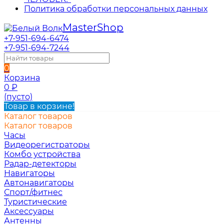
Политика обработки персональных данных
Master
Shop
+7-951-694-6474
+7-951-694-7244
0
Корзина
0
₽
(пусто)
Товар в корзине!
Каталог товаров
Каталог товаров
Часы
Видеорегистраторы
Комбо устройства
Радар-детекторы
Навигаторы
Автонавигаторы
Спорт/фитнес
Туристические
Аксессуары
Антенны