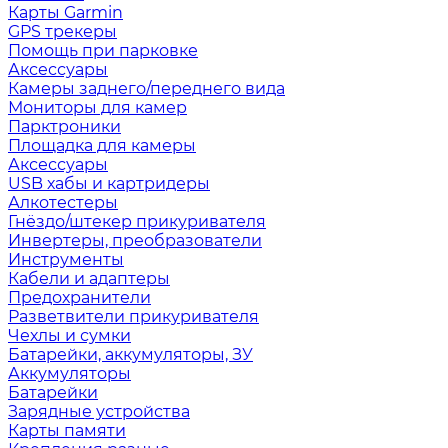
Карты Garmin
GPS трекеры
Помощь при парковке
Аксессуары
Камеры заднего/переднего вида
Мониторы для камер
Парктроники
Площадка для камеры
Аксессуары
USB хабы и картридеры
Алкотестеры
Гнёздо/штекер прикуривателя
Инвертеры, преобразователи
Инструменты
Кабели и адаптеры
Предохранители
Разветвители прикуривателя
Чехлы и сумки
Батарейки, аккумуляторы, ЗУ
Аккумуляторы
Батарейки
Зарядные устройства
Карты памяти