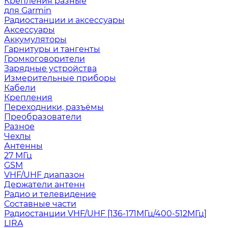
Крепления разные
для Garmin
Радиостанции и аксессуары
Аксессуары
Аккумуляторы
Гарнитуры и тангенты
Громкоговорители
Зарядные устройства
Измерительные приборы
Кабели
Крепления
Переходники, разъёмы
Преобразователи
Разное
Чехлы
Антенны
27 МГц
GSM
VHF/UHF диапазон
Держатели антенн
Радио и телевидение
Составные части
Радиостанции VHF/UHF [136-171МГц/400-512МГц]
LIRA