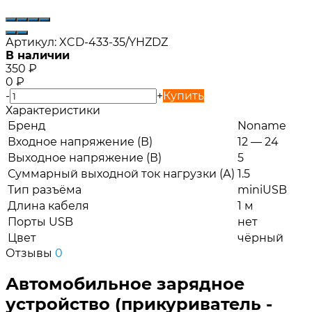
Артикул:
XCD-433-35/YHZDZ
В наличии
350
₽
0
₽
-
+
Купить
Характеристики
Бренд
Noname
Входное напряжение (В)
12 — 24
Выходное напряжение (В)
5
Суммарный выходной ток нагрузки (А)
1.5
Тип разъёма
miniUSB
Длина кабеля
1 м
Порты USB
нет
Цвет
чёрный
Отзывы
0
Автомобильное зарядное
устройство (прикуриватель -