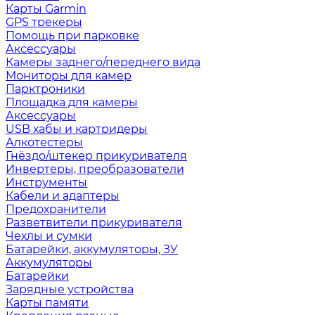
Карты Garmin
GPS трекеры
Помощь при парковке
Аксессуары
Камеры заднего/переднего вида
Мониторы для камер
Парктроники
Площадка для камеры
Аксессуары
USB хабы и картридеры
Алкотестеры
Гнёздо/штекер прикуривателя
Инвертеры, преобразователи
Инструменты
Кабели и адаптеры
Предохранители
Разветвители прикуривателя
Чехлы и сумки
Батарейки, аккумуляторы, ЗУ
Аккумуляторы
Батарейки
Зарядные устройства
Карты памяти