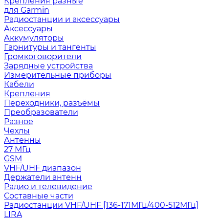
Крепления разные
для Garmin
Радиостанции и аксессуары
Аксессуары
Аккумуляторы
Гарнитуры и тангенты
Громкоговорители
Зарядные устройства
Измерительные приборы
Кабели
Крепления
Переходники, разъёмы
Преобразователи
Разное
Чехлы
Антенны
27 МГц
GSM
VHF/UHF диапазон
Держатели антенн
Радио и телевидение
Составные части
Радиостанции VHF/UHF [136-171МГц/400-512МГц]
LIRA