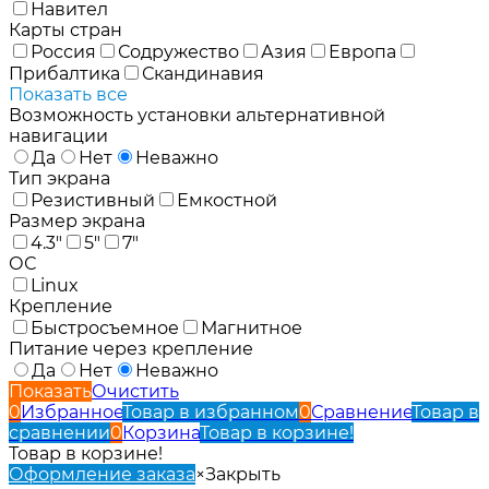
Навител
Карты стран
Россия
Содружество
Азия
Европа
Прибалтика
Скандинавия
Показать все
Возможность установки альтернативной
навигации
Да
Нет
Неважно
Тип экрана
Резистивный
Емкостной
Размер экрана
4.3"
5"
7"
ОС
Linux
Крепление
Быстросъемное
Магнитное
Питание через крепление
Да
Нет
Неважно
Показать
Очистить
0
Избранное
Товар в избранном
0
Сравнение
Товар в
сравнении
0
Корзина
Товар в корзине!
Товар в корзине!
Оформление заказа
×
Закрыть