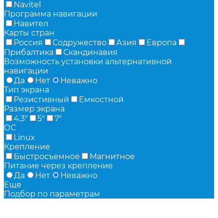
Navitel
Программа навигации
Навител
Карты стран
Россия
Содружество
Азия
Европа
Прибалтика
Скандинавия
Возможность установки альтернативной
навигации
Да
Нет
Неважно
Тип экрана
Резистивный
Емкостной
Размер экрана
4.3"
5"
7"
ОС
Linux
Крепление
Быстросъемное
Магнитное
Питание через крепление
Да
Нет
Неважно
Еще
Подбор по параметрам