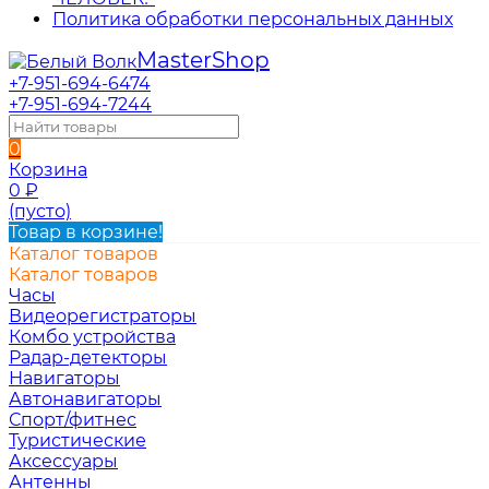
Политика обработки персональных данных
Master
Shop
+7-951-694-6474
+7-951-694-7244
0
Корзина
0
₽
(пусто)
Товар в корзине!
Каталог товаров
Каталог товаров
Часы
Видеорегистраторы
Комбо устройства
Радар-детекторы
Навигаторы
Автонавигаторы
Спорт/фитнес
Туристические
Аксессуары
Антенны