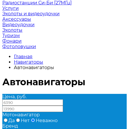
Радиостанции Си-Би [27МГц]
Услуги
Эхолоты и видеоудочки
Аксессуары
Видеоудочки
Эхолоты
Туризм
Фонари
Фотоловушки
Главная
Навигаторы
Автонавигаторы
Автонавигаторы
Цена, руб.
—
Мотонавигатор
Да
Нет
Неважно
Бренд