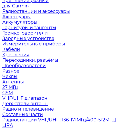
Крепления разные
для Garmin
Радиостанции и аксессуары
Аксессуары
Аккумуляторы
Гарнитуры и тангенты
Громкоговорители
Зарядные устройства
Измерительные приборы
Кабели
Крепления
Переходники, разъёмы
Преобразователи
Разное
Чехлы
Антенны
27 МГц
GSM
VHF/UHF диапазон
Держатели антенн
Радио и телевидение
Составные части
Радиостанции VHF/UHF [136-171МГц/400-512МГц]
LIRA