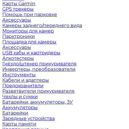
Карты Garmin
GPS трекеры
Помощь при парковке
Аксессуары
Камеры заднего/переднего вида
Мониторы для камер
Парктроники
Площадка для камеры
Аксессуары
USB хабы и картридеры
Алкотестеры
Гнёздо/штекер прикуривателя
Инвертеры, преобразователи
Инструменты
Кабели и адаптеры
Предохранители
Разветвители прикуривателя
Чехлы и сумки
Батарейки, аккумуляторы, ЗУ
Аккумуляторы
Батарейки
Зарядные устройства
Карты памяти