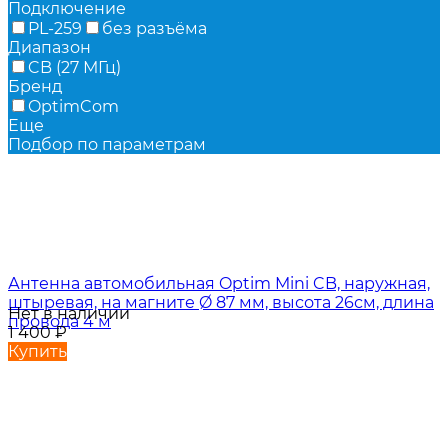
Подключение
PL-259
без разъёма
Диапазон
CB (27 МГц)
Бренд
OptimCom
Еще
Подбор по параметрам
Антенна автомобильная Optim Mini CB, наружная,
штыревая, на магните Ø 87 мм, высота 26см, длина
Нет в наличии
провода 4 м
1 400
₽
Купить