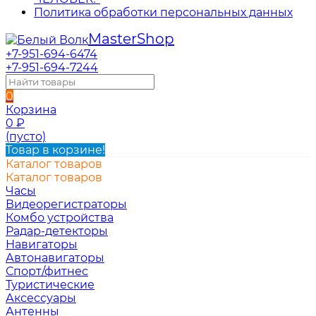
Политика обработки персональных данных
Master
Shop
+7-951-694-6474
+7-951-694-7244
0
Корзина
0
₽
(пусто)
Товар в корзине!
Каталог товаров
Каталог товаров
Часы
Видеорегистраторы
Комбо устройства
Радар-детекторы
Навигаторы
Автонавигаторы
Спорт/фитнес
Туристические
Аксессуары
Антенны