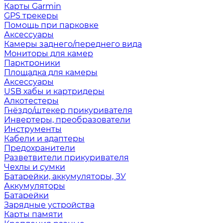
Карты Garmin
GPS трекеры
Помощь при парковке
Аксессуары
Камеры заднего/переднего вида
Мониторы для камер
Парктроники
Площадка для камеры
Аксессуары
USB хабы и картридеры
Алкотестеры
Гнёздо/штекер прикуривателя
Инвертеры, преобразователи
Инструменты
Кабели и адаптеры
Предохранители
Разветвители прикуривателя
Чехлы и сумки
Батарейки, аккумуляторы, ЗУ
Аккумуляторы
Батарейки
Зарядные устройства
Карты памяти