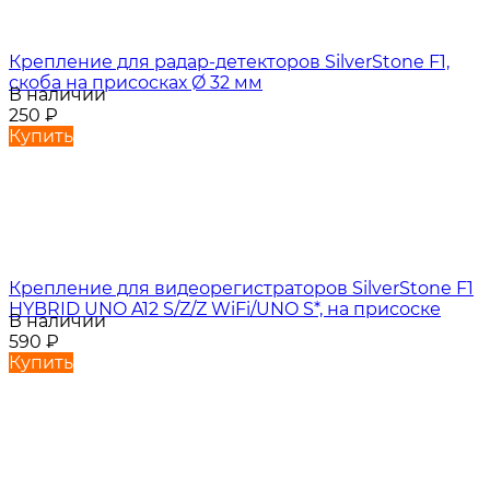
Крепление для радар-детекторов SilverStone F1,
скоба на присосках Ø 32 мм
В наличии
250
₽
Купить
Крепление для видеорегистраторов SilverStone F1
HYBRID UNO A12 S/Z/Z WiFi/UNO S*, на присоске
В наличии
590
₽
Купить