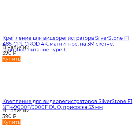
Крепление для видеорегистратора SilverStone F1
A85-CPL CROD 4K, магнитное, на 3М скотче,
В наличии
сквозное питание Type-C
390
₽
Купить
Крепление для видеорегистраторов SilverStone F1
NTK-9000F/9000F DUO, присоска 53 мм
В наличии
390
₽
Купить