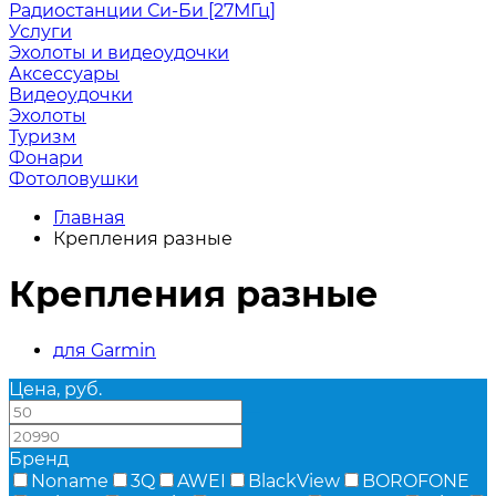
Радиостанции Си-Би [27МГц]
Услуги
Эхолоты и видеоудочки
Аксессуары
Видеоудочки
Эхолоты
Туризм
Фонари
Фотоловушки
Главная
Крепления разные
Крепления разные
для Garmin
Цена, руб.
—
Бренд
Noname
3Q
AWEI
BlackView
BOROFONE