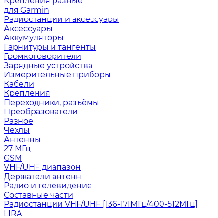
Крепления разные
для Garmin
Радиостанции и аксессуары
Аксессуары
Аккумуляторы
Гарнитуры и тангенты
Громкоговорители
Зарядные устройства
Измерительные приборы
Кабели
Крепления
Переходники, разъёмы
Преобразователи
Разное
Чехлы
Антенны
27 МГц
GSM
VHF/UHF диапазон
Держатели антенн
Радио и телевидение
Составные части
Радиостанции VHF/UHF [136-171МГц/400-512МГц]
LIRA