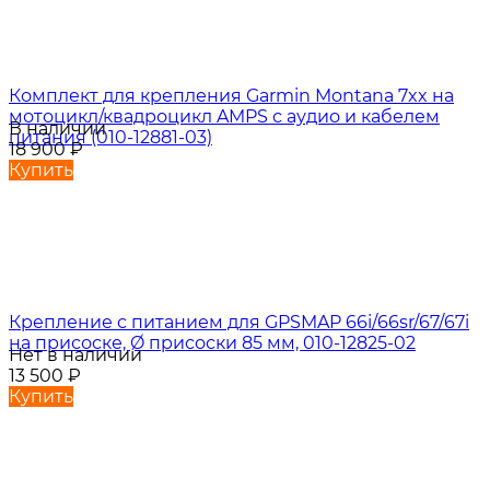
Комплект для крепления Garmin Montana 7xx на
мотоцикл/квадроцикл AMPS с аудио и кабелем
В наличии
питания (010-12881-03)
18 900
₽
Купить
Крепление с питанием для GPSMAP 66i/66sr/67/67i
на присоске, Ø присоски 85 мм, 010-12825-02
Нет в наличии
13 500
₽
Купить