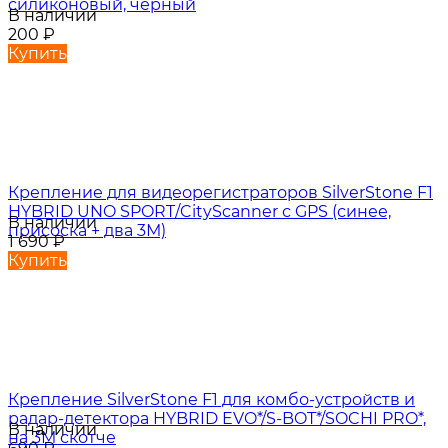
силиконовый, черный
В наличии
200
₽
Купить
Крепление для видеорегистраторов SilverStone F1
HYBRID UNO SPORT/CityScanner с GPS (синее,
В наличии
присоска + два 3М)
1 690
₽
Купить
Крепление SilverStone F1 для комбо-устройств и
радар-детектора HYBRID EVO*/S-BOT*/SOCHI PRO*,
В наличии
на 3М скотче