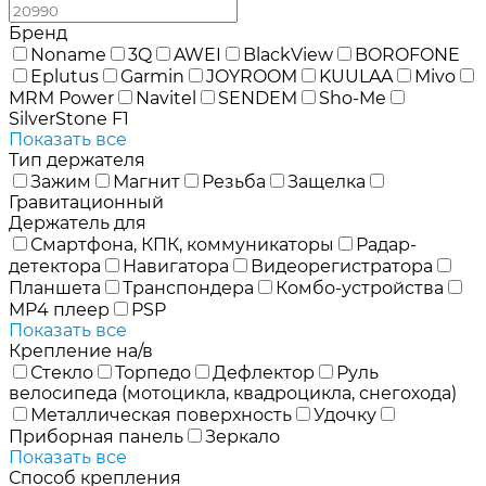
Бренд
Noname
3Q
AWEI
BlackView
BOROFONE
Eplutus
Garmin
JOYROOM
KUULAA
Mivo
MRM Power
Navitel
SENDEM
Sho-Me
SilverStone F1
Показать все
Тип держателя
Зажим
Магнит
Резьба
Защелка
Гравитационный
Держатель для
Смартфона, КПК, коммуникаторы
Радар-
детектора
Навигатора
Видеорегистратора
Планшета
Транспондера
Комбо-устройства
MP4 плеер
PSP
Показать все
Крепление на/в
Стекло
Торпедо
Дефлектор
Руль
велосипеда (мотоцикла, квадроцикла, снегохода)
Металлическая поверхность
Удочку
Приборная панель
Зеркало
Показать все
Способ крепления