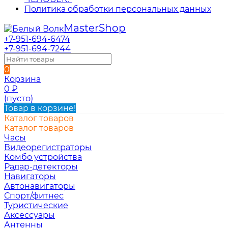
Политика обработки персональных данных
Master
Shop
+7-951-694-6474
+7-951-694-7244
0
Корзина
0
₽
(пусто)
Товар в корзине!
Каталог товаров
Каталог товаров
Часы
Видеорегистраторы
Комбо устройства
Радар-детекторы
Навигаторы
Автонавигаторы
Спорт/фитнес
Туристические
Аксессуары
Антенны