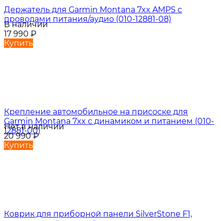
Держатель для Garmin Montana 7xx AMPS с
проводами питания/аудио (010-12881-08)
В наличии
17 990
₽
Купить
Крепление автомобильное на присоске для
Garmin Montana 7xx с динамиком и питанием (010-
Нет в наличии
12881-00)
20 990
₽
Купить
Коврик для приборной панели SilverStone F1,