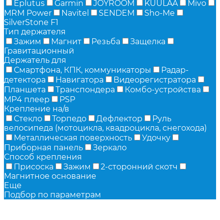
Eplutus
Garmin
JOYROOM
KUULAA
Mivo
MRM Power
Navitel
SENDEM
Sho-Me
SilverStone F1
Тип держателя
Зажим
Магнит
Резьба
Защелка
Гравитационный
Держатель для
Смартфона, КПК, коммуникаторы
Радар-
детектора
Навигатора
Видеорегистратора
Планшета
Транспондера
Комбо-устройства
MP4 плеер
PSP
Крепление на/в
Стекло
Торпедо
Дефлектор
Руль
велосипеда (мотоцикла, квадроцикла, снегохода)
Металлическая поверхность
Удочку
Приборная панель
Зеркало
Способ крепления
Присоска
Зажим
2-сторонний скотч
Магнитное основание
Еще
Подбор по параметрам