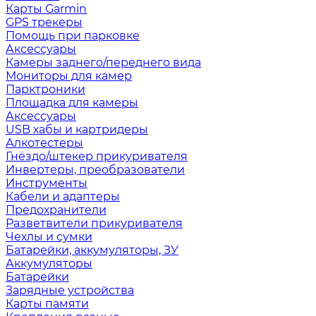
Карты Garmin
GPS трекеры
Помощь при парковке
Аксессуары
Камеры заднего/переднего вида
Мониторы для камер
Парктроники
Площадка для камеры
Аксессуары
USB хабы и картридеры
Алкотестеры
Гнёздо/штекер прикуривателя
Инвертеры, преобразователи
Инструменты
Кабели и адаптеры
Предохранители
Разветвители прикуривателя
Чехлы и сумки
Батарейки, аккумуляторы, ЗУ
Аккумуляторы
Батарейки
Зарядные устройства
Карты памяти