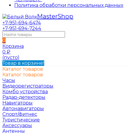
Политика обработки персональных данных
Master
Shop
+7-951-694-6474
+7-951-694-7244
0
Корзина
0
₽
(пусто)
Товар в корзине!
Каталог товаров
Каталог товаров
Часы
Видеорегистраторы
Комбо устройства
Радар-детекторы
Навигаторы
Автонавигаторы
Спорт/фитнес
Туристические
Аксессуары
Антенны