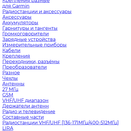
Крепления разные
для Garmin
Радиостанции и аксессуары
Аксессуары
Аккумуляторы
Гарнитуры и тангенты
Громкоговорители
Зарядные устройства
Измерительные приборы
Кабели
Крепления
Переходники, разъёмы
Преобразователи
Разное
Чехлы
Антенны
27 МГц
GSM
VHF/UHF диапазон
Держатели антенн
Радио и телевидение
Составные части
Радиостанции VHF/UHF [136-171МГц/400-512МГц]
LIRA