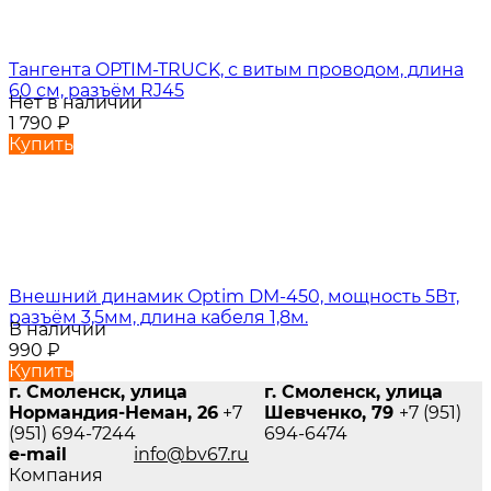
Тангента OPTIM-TRUCK, с витым проводом, длина
60 см, разъём RJ45
Нет в наличии
1 790
₽
Купить
Внешний динамик Optim DM-450, мощность 5Вт,
разъём 3,5мм, длина кабеля 1,8м.
В наличии
990
₽
Купить
г. Смоленск, улица
г. Смоленск, улица
Нормандия-Неман, 26
+7
Шевченко, 79
+7 (951)
(951) 694-7244
694-6474
e-mail
info@bv67.ru
Компания