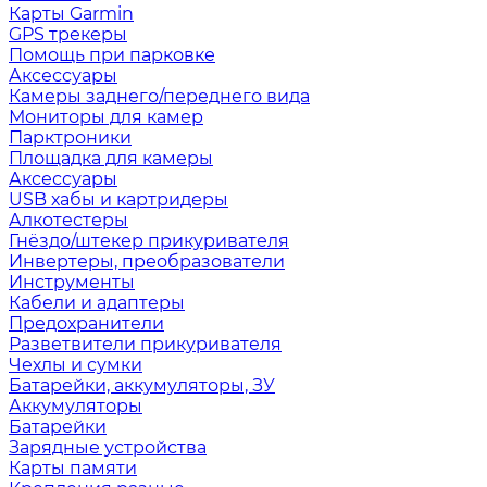
Карты Garmin
GPS трекеры
Помощь при парковке
Аксессуары
Камеры заднего/переднего вида
Мониторы для камер
Парктроники
Площадка для камеры
Аксессуары
USB хабы и картридеры
Алкотестеры
Гнёздо/штекер прикуривателя
Инвертеры, преобразователи
Инструменты
Кабели и адаптеры
Предохранители
Разветвители прикуривателя
Чехлы и сумки
Батарейки, аккумуляторы, ЗУ
Аккумуляторы
Батарейки
Зарядные устройства
Карты памяти