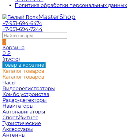
Политика обработки персональных данных
Master
Shop
+7-951-694-6474
+7-951-694-7244
0
Корзина
0
₽
(пусто)
Товар в корзине!
Каталог товаров
Каталог товаров
Часы
Видеорегистраторы
Комбо устройства
Радар-детекторы
Навигаторы
Автонавигаторы
Спорт/фитнес
Туристические
Аксессуары
Антенны