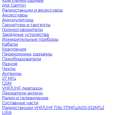
Крепления разные
для Garmin
Радиостанции и аксессуары
Аксессуары
Аккумуляторы
Гарнитуры и тангенты
Громкоговорители
Зарядные устройства
Измерительные приборы
Кабели
Крепления
Переходники, разъёмы
Преобразователи
Разное
Чехлы
Антенны
27 МГц
GSM
VHF/UHF диапазон
Держатели антенн
Радио и телевидение
Составные части
Радиостанции VHF/UHF [136-171МГц/400-512МГц]
LIRA