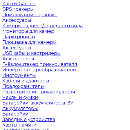
Карты Garmin
GPS трекеры
Помощь при парковке
Аксессуары
Камеры заднего/переднего вида
Мониторы для камер
Парктроники
Площадка для камеры
Аксессуары
USB хабы и картридеры
Алкотестеры
Гнёздо/штекер прикуривателя
Инвертеры, преобразователи
Инструменты
Кабели и адаптеры
Предохранители
Разветвители прикуривателя
Чехлы и сумки
Батарейки, аккумуляторы, ЗУ
Аккумуляторы
Батарейки
Зарядные устройства
Карты памяти