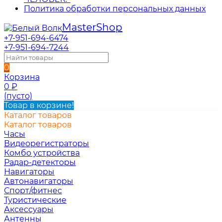
Политика обработки персональных данных
Master
Shop
+7-951-694-6474
+7-951-694-7244
0
Корзина
0
₽
(пусто)
Товар в корзине!
Каталог товаров
Каталог товаров
Часы
Видеорегистраторы
Комбо устройства
Радар-детекторы
Навигаторы
Автонавигаторы
Спорт/фитнес
Туристические
Аксессуары
Антенны