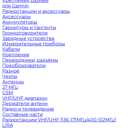
Крепления разные
для Garmin
Радиостанции и аксессуары
Аксессуары
Аккумуляторы
Гарнитуры и тангенты
Громкоговорители
Зарядные устройства
Измерительные приборы
Кабели
Крепления
Переходники, разъёмы
Преобразователи
Разное
Чехлы
Антенны
27 МГц
GSM
VHF/UHF диапазон
Держатели антенн
Радио и телевидение
Составные части
Радиостанции VHF/UHF [136-171МГц/400-512МГц]
LIRA