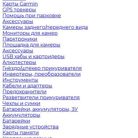
Карты Garmin
GPS трекеры
Помощь при парковке
Аксессуары
Камеры заднего/переднего вида
Мониторы для камер
Парктроники
Площадка для камеры
Аксессуары
USB хабы и картридеры
Алкотестеры
Гнёздо/штекер прикуривателя
Инвертеры, преобразователи
Инструменты
Кабели и адаптеры
Предохранители
Разветвители прикуривателя
Чехлы и сумки
Батарейки, аккумуляторы, ЗУ
Аккумуляторы
Батарейки
Зарядные устройства
Карты памяти