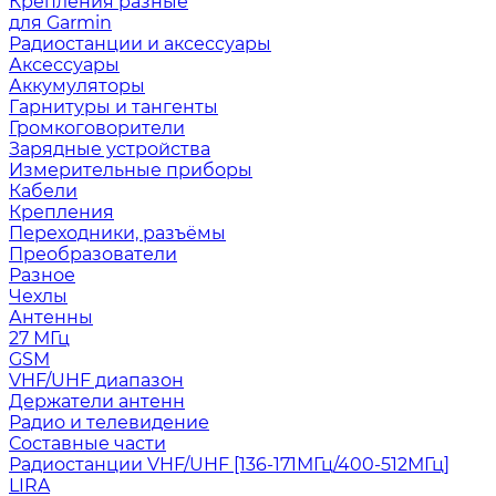
Крепления разные
для Garmin
Радиостанции и аксессуары
Аксессуары
Аккумуляторы
Гарнитуры и тангенты
Громкоговорители
Зарядные устройства
Измерительные приборы
Кабели
Крепления
Переходники, разъёмы
Преобразователи
Разное
Чехлы
Антенны
27 МГц
GSM
VHF/UHF диапазон
Держатели антенн
Радио и телевидение
Составные части
Радиостанции VHF/UHF [136-171МГц/400-512МГц]
LIRA