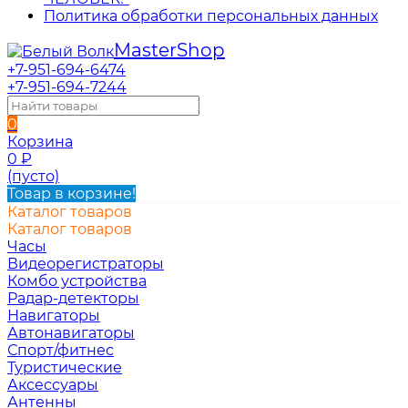
Политика обработки персональных данных
Master
Shop
+7-951-694-6474
+7-951-694-7244
0
Корзина
0
₽
(пусто)
Товар в корзине!
Каталог товаров
Каталог товаров
Часы
Видеорегистраторы
Комбо устройства
Радар-детекторы
Навигаторы
Автонавигаторы
Спорт/фитнес
Туристические
Аксессуары
Антенны