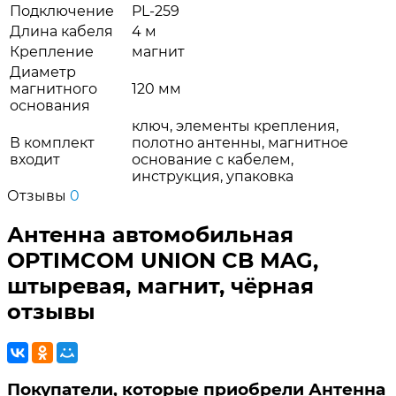
Подключение
PL-259
Длина кабеля
4 м
Крепление
магнит
Диаметр
магнитного
120 мм
основания
ключ, элементы крепления,
В комплект
полотно антенны, магнитное
входит
основание с кабелем,
инструкция, упаковка
Отзывы
0
Антенна автомобильная
OPTIMCOM UNION CB MAG,
штыревая, магнит, чёрная
отзывы
Покупатели, которые приобрели Антенна