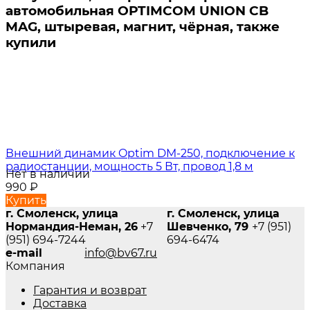
автомобильная OPTIMCOM UNION CB
MAG, штыревая, магнит, чёрная, также
купили
Внешний динамик Optim DM-250, подключение к
радиостанции, мощность 5 Вт, провод 1,8 м
Нет в наличии
990
₽
Купить
г. Смоленск, улица
г. Смоленск, улица
Нормандия-Неман, 26
+7
Шевченко, 79
+7 (951)
(951) 694-7244
694-6474
e-mail
info@bv67.ru
Компания
Гарантия и возврат
Доставка