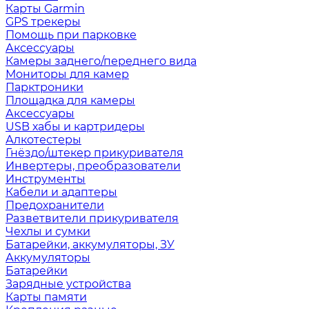
Карты Garmin
GPS трекеры
Помощь при парковке
Аксессуары
Камеры заднего/переднего вида
Мониторы для камер
Парктроники
Площадка для камеры
Аксессуары
USB хабы и картридеры
Алкотестеры
Гнёздо/штекер прикуривателя
Инвертеры, преобразователи
Инструменты
Кабели и адаптеры
Предохранители
Разветвители прикуривателя
Чехлы и сумки
Батарейки, аккумуляторы, ЗУ
Аккумуляторы
Батарейки
Зарядные устройства
Карты памяти