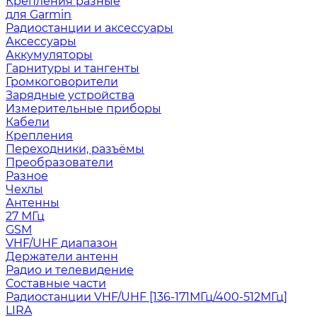
Крепления разные
для Garmin
Радиостанции и аксессуары
Аксессуары
Аккумуляторы
Гарнитуры и тангенты
Громкоговорители
Зарядные устройства
Измерительные приборы
Кабели
Крепления
Переходники, разъёмы
Преобразователи
Разное
Чехлы
Антенны
27 МГц
GSM
VHF/UHF диапазон
Держатели антенн
Радио и телевидение
Составные части
Радиостанции VHF/UHF [136-171МГц/400-512МГц]
LIRA