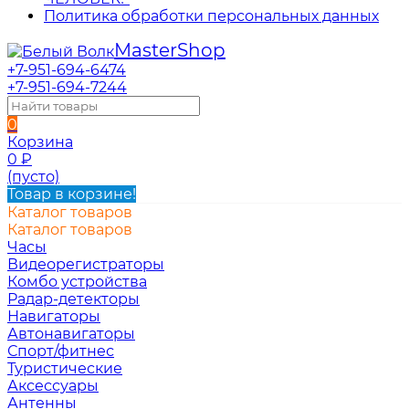
Политика обработки персональных данных
Master
Shop
+7-951-694-6474
+7-951-694-7244
0
Корзина
0
₽
(пусто)
Товар в корзине!
Каталог товаров
Каталог товаров
Часы
Видеорегистраторы
Комбо устройства
Радар-детекторы
Навигаторы
Автонавигаторы
Спорт/фитнес
Туристические
Аксессуары
Антенны