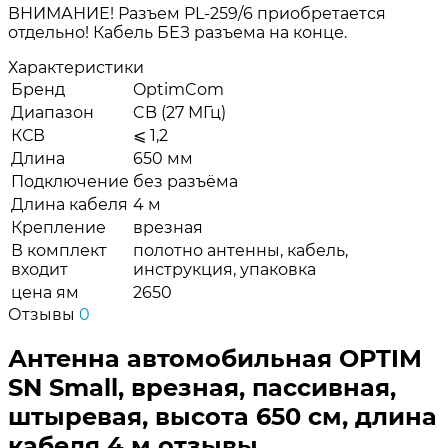
ВНИМАНИЕ! Разъем PL-259/6 приобретается
отдельно! Кабель БЕЗ разъема на конце.
Характеристики
Бренд
OptimCom
Диапазон
CB (27 МГц)
КСВ
⩽ 1,2
Длина
650 мм
Подключение
без разъёма
Длина кабеля
4 м
Крепление
врезная
В комплект
полотно антенны, кабель,
входит
инструкция, упаковка
цена ям
2650
Отзывы
0
Антенна автомобильная OPTIM
SN Small, врезная, пассивная,
штыревая, высота 650 см, длина
кабеля 4 м отзывы