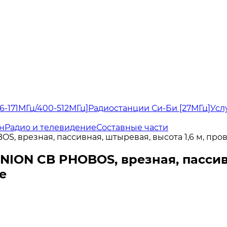
6-171МГц/400-512МГц]
Радиостанции Си-Би [27МГц]
Усл
н
Радио и телевидение
Составные части
, врезная, пассивная, штыревая, высота 1,6 м, про
ION CB PHOBOS, врезная, пассивн
е