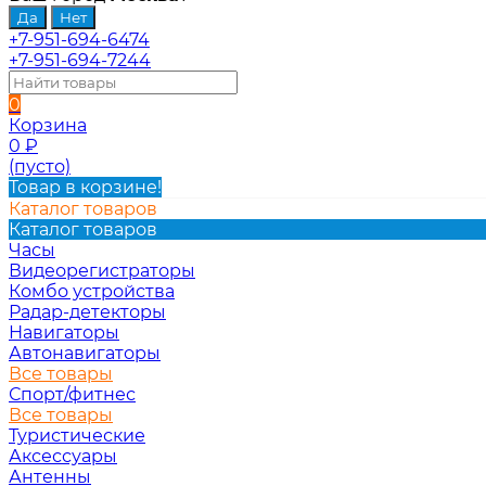
+7-951-694-6474
+7-951-694-7244
0
Корзина
0
₽
(пусто)
Товар в корзине!
Каталог товаров
Каталог товаров
Часы
Видеорегистраторы
Комбо устройства
Радар-детекторы
Навигаторы
Автонавигаторы
Все товары
Спорт/фитнес
Все товары
Туристические
Аксессуары
Антенны