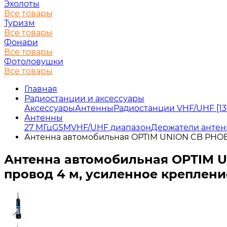
Эхолоты
Все товары
Туризм
Все товары
Фонари
Все товары
Фотоловушки
Все товары
Главная
Радиостанции и аксессуары
Аксессуары
Антенны
Радиостанции VHF/UHF [13
Антенны
27 МГц
GSM
VHF/UHF диапазон
Держатели антен
Антенна автомобильная OPTIM UNION CB PHOBOS
Антенна автомобильная OPTIM UN
провод 4 м, усиленное креплени