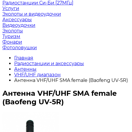
Радиостанции Си-Би [27МГц]
Услуги
Эхолоты и видеоудочки
Аксессуары
Видеоудочки
Эхолоты
Туризм
Фонари
Фотоловушки
Главная
Радиостанции и аксессуары
Антенны
VHF/UHF диапазон
Антенна VHF/UHF SMA female (Baofeng UV-5R)
Антенна VHF/UHF SMA female
(Baofeng UV-5R)