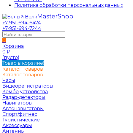
Политика обработки персональных данных
Master
Shop
+7-951-694-6474
+7-951-694-7244
0
Корзина
0
₽
(пусто)
Товар в корзине!
Каталог товаров
Каталог товаров
Часы
Видеорегистраторы
Комбо устройства
Радар-детекторы
Навигаторы
Автонавигаторы
Спорт/фитнес
Туристические
Аксессуары
Антенны