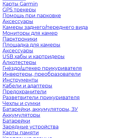
Карты Garmin
GPS трекеры
Помощь при парковке
Аксессуары
Камеры заднего/переднего вида
Мониторы для камер
Парктроники
Площадка для камеры
Аксессуары
USB хабы и картридеры
Алкотестеры
Гнёздо/штекер прикуривателя
Инвертеры, преобразователи
Инструменты
Кабели и адаптеры
Предохранители
Разветвители прикуривателя
Чехлы и сумки
Батарейки, аккумуляторы, ЗУ
Аккумуляторы
Батарейки
Зарядные устройства
Карты памяти