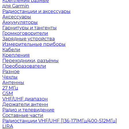
Крепления разные
для Garmin
Радиостанции и аксессуары
Аксессуары
Аккумуляторы
Гарнитуры и тангенты
Громкоговорители
Зарядные устройства
Измерительные приборы
Кабели
Крепления
Переходники, разъёмы
Преобразователи
Разное
Чехлы
Антенны
27 МГц
GSM
VHF/UHF диапазон
Держатели антенн
Радио и телевидение
Составные части
Радиостанции VHF/UHF [136-171МГц/400-512МГц]
LIRA