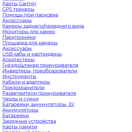
Карты Garmin
GPS трекеры
Помощь при парковке
Аксессуары
Камеры заднего/переднего вида
Мониторы для камер
Парктроники
Площадка для камеры
Аксессуары
USB хабы и картридеры
Алкотестеры
Гнёздо/штекер прикуривателя
Инвертеры, преобразователи
Инструменты
Кабели и адаптеры
Предохранители
Разветвители прикуривателя
Чехлы и сумки
Батарейки, аккумуляторы, ЗУ
Аккумуляторы
Батарейки
Зарядные устройства
Карты памяти