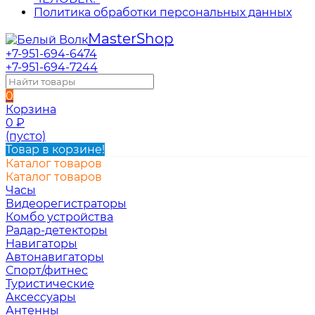
Политика обработки персональных данных
Master
Shop
+7-951-694-6474
+7-951-694-7244
0
Корзина
0
₽
(пусто)
Товар в корзине!
Каталог товаров
Каталог товаров
Часы
Видеорегистраторы
Комбо устройства
Радар-детекторы
Навигаторы
Автонавигаторы
Спорт/фитнес
Туристические
Аксессуары
Антенны