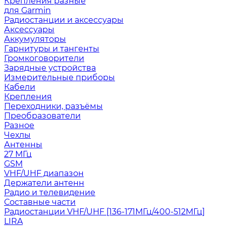
Крепления разные
для Garmin
Радиостанции и аксессуары
Аксессуары
Аккумуляторы
Гарнитуры и тангенты
Громкоговорители
Зарядные устройства
Измерительные приборы
Кабели
Крепления
Переходники, разъёмы
Преобразователи
Разное
Чехлы
Антенны
27 МГц
GSM
VHF/UHF диапазон
Держатели антенн
Радио и телевидение
Составные части
Радиостанции VHF/UHF [136-171МГц/400-512МГц]
LIRA