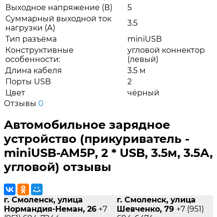
Выходное напряжение (В)
5
Суммарный выходной ток
3.5
нагрузки (А)
Тип разъёма
miniUSB
Конструктивные
угловой коннектор
особенности:
(левый)
Длина кабеля
3.5 м
Порты USB
2
Цвет
чёрный
Отзывы
0
Автомобильное зарядное
устройство (прикуриватель -
miniUSB-AM5P, 2 * USB, 3.5м, 3.5А,
угловой) отзывы
г. Смоленск, улица
г. Смоленск, улица
Нормандия-Неман, 26
+7
Шевченко, 79
+7 (951)