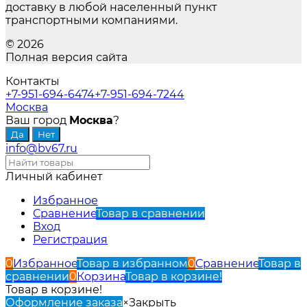
доставку в любой населенный пункт
транспортными компаниями.
© 2026
Полная версия сайта
Контакты
+7-951-694-6474
+7-951-694-7244
Москва
Ваш город
Москва
?
info@bv67.ru
Личный кабинет
Избранное
Сравнение
Товар в сравнении
Вход
Регистрация
0
Избранное
Товар в избранном
0
Сравнение
Товар в
сравнении
0
Корзина
Товар в корзине!
Товар в корзине!
Оформление заказа
×
Закрыть