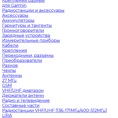
Крепления разные
для Garmin
Радиостанции и аксессуары
Аксессуары
Аккумуляторы
Гарнитуры и тангенты
Громкоговорители
Зарядные устройства
Измерительные приборы
Кабели
Крепления
Переходники, разъёмы
Преобразователи
Разное
Чехлы
Антенны
27 МГц
GSM
VHF/UHF диапазон
Держатели антенн
Радио и телевидение
Составные части
Радиостанции VHF/UHF [136-171МГц/400-512МГц]
LIRA