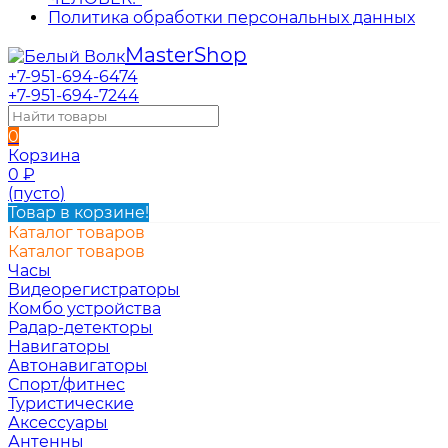
Политика обработки персональных данных
Master
Shop
+7-951-694-6474
+7-951-694-7244
0
Корзина
0
₽
(пусто)
Товар в корзине!
Каталог товаров
Каталог товаров
Часы
Видеорегистраторы
Комбо устройства
Радар-детекторы
Навигаторы
Автонавигаторы
Спорт/фитнес
Туристические
Аксессуары
Антенны