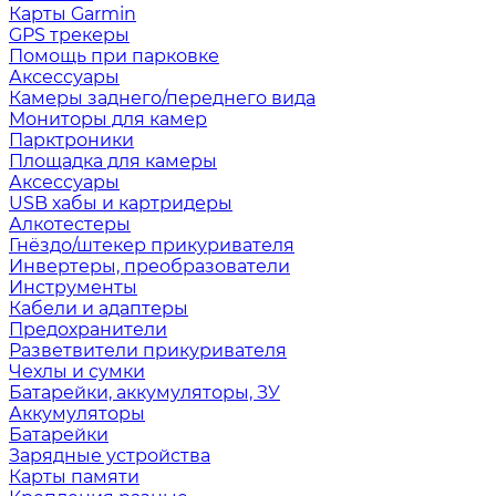
Карты Garmin
GPS трекеры
Помощь при парковке
Аксессуары
Камеры заднего/переднего вида
Мониторы для камер
Парктроники
Площадка для камеры
Аксессуары
USB хабы и картридеры
Алкотестеры
Гнёздо/штекер прикуривателя
Инвертеры, преобразователи
Инструменты
Кабели и адаптеры
Предохранители
Разветвители прикуривателя
Чехлы и сумки
Батарейки, аккумуляторы, ЗУ
Аккумуляторы
Батарейки
Зарядные устройства
Карты памяти