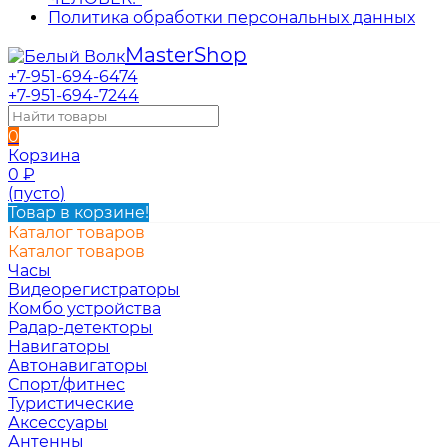
Политика обработки персональных данных
Master
Shop
+7-951-694-6474
+7-951-694-7244
0
Корзина
0
₽
(пусто)
Товар в корзине!
Каталог товаров
Каталог товаров
Часы
Видеорегистраторы
Комбо устройства
Радар-детекторы
Навигаторы
Автонавигаторы
Спорт/фитнес
Туристические
Аксессуары
Антенны