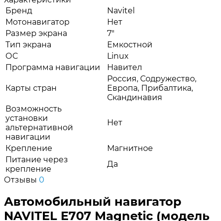
Бренд
Navitel
Мотонавигатор
Нет
Размер экрана
7"
Тип экрана
Емкостной
ОС
Linux
Программа навигации
Навител
Россия, Содружество,
Карты стран
Европа, Прибалтика,
Скандинавия
Возможность
установки
Нет
альтернативной
навигации
Крепление
Магнитное
Питание через
Да
крепление
Отзывы
0
Автомобильный навигатор
NAVITEL E707 Magnetic (модель