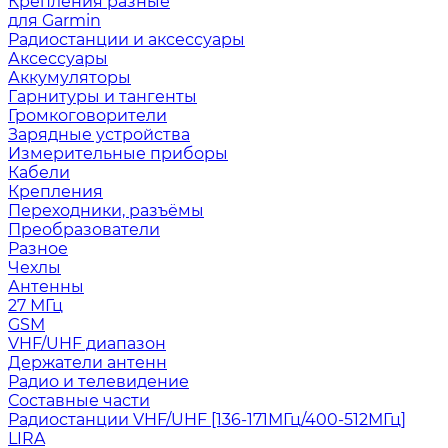
Крепления разные
для Garmin
Радиостанции и аксессуары
Аксессуары
Аккумуляторы
Гарнитуры и тангенты
Громкоговорители
Зарядные устройства
Измерительные приборы
Кабели
Крепления
Переходники, разъёмы
Преобразователи
Разное
Чехлы
Антенны
27 МГц
GSM
VHF/UHF диапазон
Держатели антенн
Радио и телевидение
Составные части
Радиостанции VHF/UHF [136-171МГц/400-512МГц]
LIRA