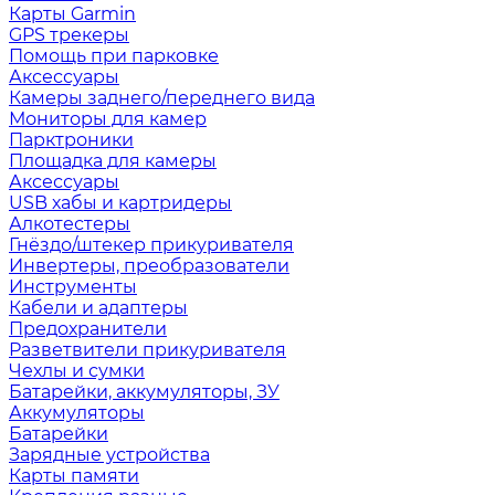
Карты Garmin
GPS трекеры
Помощь при парковке
Аксессуары
Камеры заднего/переднего вида
Мониторы для камер
Парктроники
Площадка для камеры
Аксессуары
USB хабы и картридеры
Алкотестеры
Гнёздо/штекер прикуривателя
Инвертеры, преобразователи
Инструменты
Кабели и адаптеры
Предохранители
Разветвители прикуривателя
Чехлы и сумки
Батарейки, аккумуляторы, ЗУ
Аккумуляторы
Батарейки
Зарядные устройства
Карты памяти