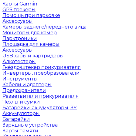
Карты Garmin
GPS трекеры
Помощь при парковке
Аксессуары
Камеры заднего/переднего вида
Мониторы для камер
Парктроники
Площадка для камеры
Аксессуары
USB хабы и картридеры
Алкотестеры
Гнёздо/штекер прикуривателя
Инвертеры, преобразователи
Инструменты
Кабели и адаптеры
Предохранители
Разветвители прикуривателя
Чехлы и сумки
Батарейки, аккумуляторы, ЗУ
Аккумуляторы
Батарейки
Зарядные устройства
Карты памяти