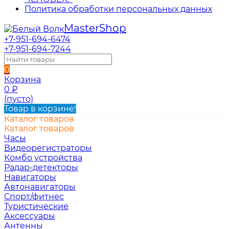
Политика обработки персональных данных
Master
Shop
+7-951-694-6474
+7-951-694-7244
0
Корзина
0
₽
(пусто)
Товар в корзине!
Каталог товаров
Каталог товаров
Часы
Видеорегистраторы
Комбо устройства
Радар-детекторы
Навигаторы
Автонавигаторы
Спорт/фитнес
Туристические
Аксессуары
Антенны