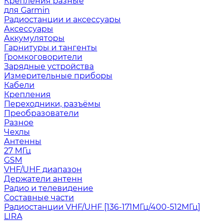
Крепления разные
для Garmin
Радиостанции и аксессуары
Аксессуары
Аккумуляторы
Гарнитуры и тангенты
Громкоговорители
Зарядные устройства
Измерительные приборы
Кабели
Крепления
Переходники, разъёмы
Преобразователи
Разное
Чехлы
Антенны
27 МГц
GSM
VHF/UHF диапазон
Держатели антенн
Радио и телевидение
Составные части
Радиостанции VHF/UHF [136-171МГц/400-512МГц]
LIRA