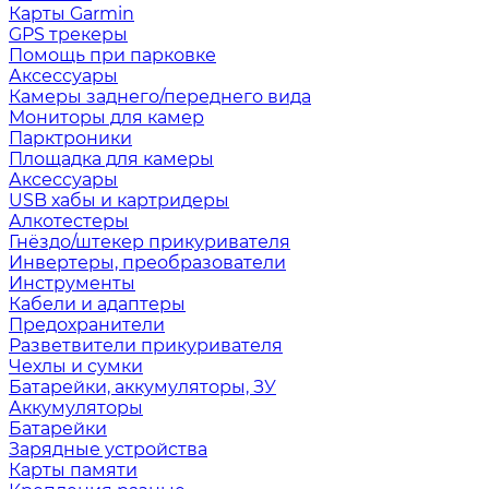
Карты Garmin
GPS трекеры
Помощь при парковке
Аксессуары
Камеры заднего/переднего вида
Мониторы для камер
Парктроники
Площадка для камеры
Аксессуары
USB хабы и картридеры
Алкотестеры
Гнёздо/штекер прикуривателя
Инвертеры, преобразователи
Инструменты
Кабели и адаптеры
Предохранители
Разветвители прикуривателя
Чехлы и сумки
Батарейки, аккумуляторы, ЗУ
Аккумуляторы
Батарейки
Зарядные устройства
Карты памяти