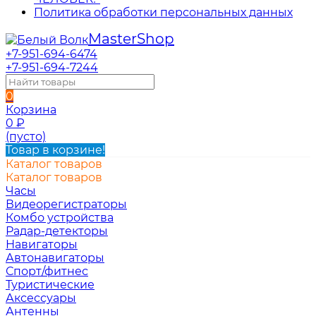
Политика обработки персональных данных
Master
Shop
+7-951-694-6474
+7-951-694-7244
0
Корзина
0
₽
(пусто)
Товар в корзине!
Каталог товаров
Каталог товаров
Часы
Видеорегистраторы
Комбо устройства
Радар-детекторы
Навигаторы
Автонавигаторы
Спорт/фитнес
Туристические
Аксессуары
Антенны