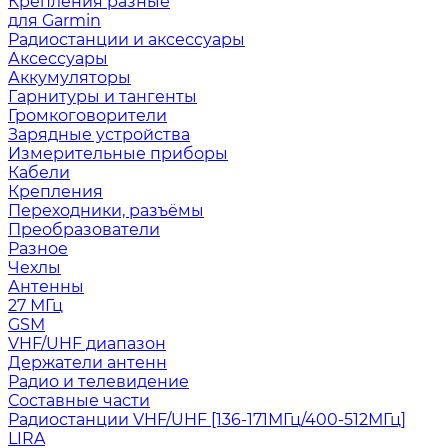
Крепления разные
для Garmin
Радиостанции и аксессуары
Аксессуары
Аккумуляторы
Гарнитуры и тангенты
Громкоговорители
Зарядные устройства
Измерительные приборы
Кабели
Крепления
Переходники, разъёмы
Преобразователи
Разное
Чехлы
Антенны
27 МГц
GSM
VHF/UHF диапазон
Держатели антенн
Радио и телевидение
Составные части
Радиостанции VHF/UHF [136-171МГц/400-512МГц]
LIRA