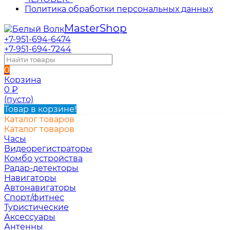
Политика обработки персональных данных
Master
Shop
+7-951-694-6474
+7-951-694-7244
0
Корзина
0
₽
(пусто)
Товар в корзине!
Каталог товаров
Каталог товаров
Часы
Видеорегистраторы
Комбо устройства
Радар-детекторы
Навигаторы
Автонавигаторы
Спорт/фитнес
Туристические
Аксессуары
Антенны