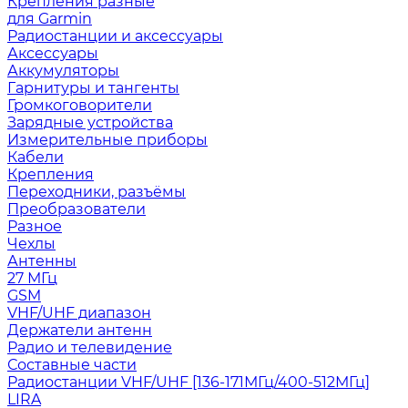
Крепления разные
для Garmin
Радиостанции и аксессуары
Аксессуары
Аккумуляторы
Гарнитуры и тангенты
Громкоговорители
Зарядные устройства
Измерительные приборы
Кабели
Крепления
Переходники, разъёмы
Преобразователи
Разное
Чехлы
Антенны
27 МГц
GSM
VHF/UHF диапазон
Держатели антенн
Радио и телевидение
Составные части
Радиостанции VHF/UHF [136-171МГц/400-512МГц]
LIRA