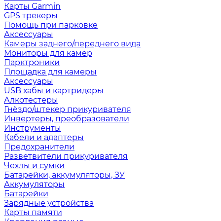
Карты Garmin
GPS трекеры
Помощь при парковке
Аксессуары
Камеры заднего/переднего вида
Мониторы для камер
Парктроники
Площадка для камеры
Аксессуары
USB хабы и картридеры
Алкотестеры
Гнёздо/штекер прикуривателя
Инвертеры, преобразователи
Инструменты
Кабели и адаптеры
Предохранители
Разветвители прикуривателя
Чехлы и сумки
Батарейки, аккумуляторы, ЗУ
Аккумуляторы
Батарейки
Зарядные устройства
Карты памяти