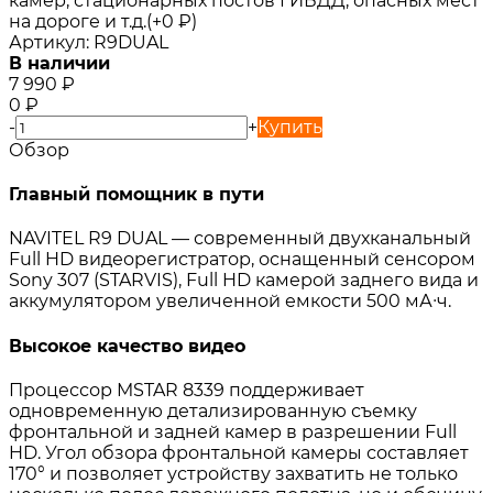
камер, стационарных постов ГИБДД, опасных мест
на дороге и т.д.(+
0
₽
)
Артикул:
R9DUAL
В наличии
7 990
₽
0
₽
-
+
Купить
Обзор
Главный помощник в пути
NAVITEL R9 DUAL — современный двухканальный
Full HD видеорегистратор, оснащенный сенсором
Sony 307 (STARVIS), Full HD камерой заднего вида и
аккумулятором увеличенной емкости 500 мА∙ч.
Высокое качество видео
Процессор MSTAR 8339 поддерживает
одновременную детализированную съемку
фронтальной и задней камер в разрешении Full
HD. Угол обзора фронтальной камеры составляет
170° и позволяет устройству захватить не только