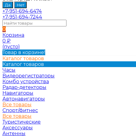
+7-951-694-6474
+7-951-694-7244
0
Корзина
0
₽
(пусто)
Товар в корзине!
Каталог товаров
Каталог товаров
Часы
Видеорегистраторы
Комбо устройства
Радар-детекторы
Навигаторы
Автонавигаторы
Все товары
Спорт/фитнес
Все товары
Туристические
Аксессуары
Антенны