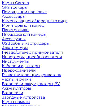
Карты Garmin
GPS трекеры
Помощь при парковке
Аксессуары
Камеры заднего/переднего вида
Мониторы для камер
Парктроники
Площадка для камеры
Аксессуары
USB хабы и картридеры
Алкотестеры
Гнёздо/штекер прикуривателя
Инвертеры, преобразователи
Инструменты
Кабели и адаптеры
Предохранители
Разветвители прикуривателя
Чехлы и сумки
Батарейки, аккумуляторы, ЗУ
Аккумуляторы
Батарейки
Зарядные устройства
Карты памяти