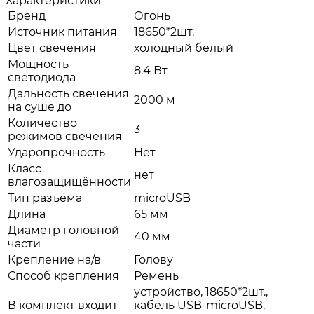
Характеристики
Бренд
Огонь
Источник питания
18650*2шт.
Цвет свечения
холодный белый
Мощность
8.4 Вт
светодиода
Дальность свечения
2000 м
на суше до
Количество
3
режимов свечения
Ударопрочность
Нет
Класс
нет
влагозащищённости
Тип разъёма
microUSB
Длина
65 мм
Диаметр головной
40 мм
части
Крепление на/в
Голову
Способ крепления
Ремень
устройство, 18650*2шт.,
В комплект входит
кабель USB-microUSB,