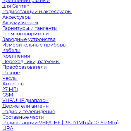
Крепления разные
для Garmin
Радиостанции и аксессуары
Аксессуары
Аккумуляторы
Гарнитуры и тангенты
Громкоговорители
Зарядные устройства
Измерительные приборы
Кабели
Крепления
Переходники, разъёмы
Преобразователи
Разное
Чехлы
Антенны
27 МГц
GSM
VHF/UHF диапазон
Держатели антенн
Радио и телевидение
Составные части
Радиостанции VHF/UHF [136-171МГц/400-512МГц]
LIRA