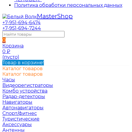
Политика обработки персональных данных
Master
Shop
+7-951-694-6474
+7-951-694-7244
0
Корзина
0
₽
(пусто)
Товар в корзине!
Каталог товаров
Каталог товаров
Часы
Видеорегистраторы
Комбо устройства
Радар-детекторы
Навигаторы
Автонавигаторы
Спорт/фитнес
Туристические
Аксессуары
Антенны