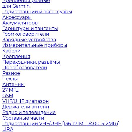
Крепления разные
для Garmin
Радиостанции и аксессуары
Аксессуары
Аккумуляторы
Гарнитуры и тангенты
Громкоговорители
Зарядные устройства
Измерительные приборы
Кабели
Крепления
Переходники, разъёмы
Преобразователи
Разное
Чехлы
Антенны
27 МГц
GSM
VHF/UHF диапазон
Держатели антенн
Радио и телевидение
Составные части
Радиостанции VHF/UHF [136-171МГц/400-512МГц]
LIRA