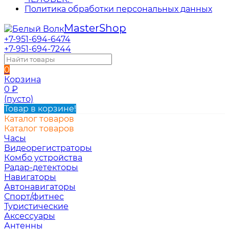
Политика обработки персональных данных
Master
Shop
+7-951-694-6474
+7-951-694-7244
0
Корзина
0
₽
(пусто)
Товар в корзине!
Каталог товаров
Каталог товаров
Часы
Видеорегистраторы
Комбо устройства
Радар-детекторы
Навигаторы
Автонавигаторы
Спорт/фитнес
Туристические
Аксессуары
Антенны