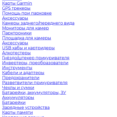
Карты Garmin
GPS трекеры
Помощь при парковке
Аксессуары
Камеры заднего/переднего вида
Мониторы для камер
Парктроники
Площадка для камеры
Аксессуары
USB хабы и картридеры
Алкотестеры
Гнёздо/штекер прикуривателя
Инвертеры, преобразователи
Инструменты
Кабели и адаптеры
Предохранители
Разветвители прикуривателя
Чехлы и сумки
Батарейки, аккумуляторы, ЗУ
Аккумуляторы
Батарейки
Зарядные устройства
Карты памяти