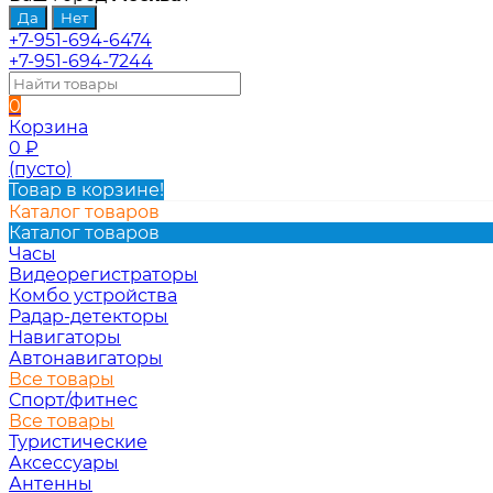
+7-951-694-6474
+7-951-694-7244
0
Корзина
0
₽
(пусто)
Товар в корзине!
Каталог товаров
Каталог товаров
Часы
Видеорегистраторы
Комбо устройства
Радар-детекторы
Навигаторы
Автонавигаторы
Все товары
Спорт/фитнес
Все товары
Туристические
Аксессуары
Антенны