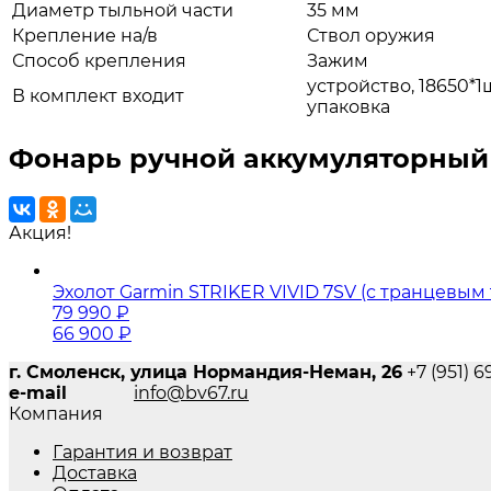
Диаметр тыльной части
35 мм
Крепление на/в
Ствол оружия
Способ крепления
Зажим
устройство, 18650*1
В комплект входит
упаковка
Фонарь ручной аккумуляторный 
Акция!
Эхолот Garmin STRIKER VIVID 7SV (с транцевы
79 990
₽
66 900
₽
г. Смоленск, улица Нормандия-Неман, 26
+7 (951) 
e-mail
info@bv67.ru
Компания
Гарантия и возврат
Доставка