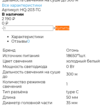
Дальность свечения на суше до
300 м
Все характеристики
Артикул:
HQ-203-TG
В наличии
2 190
₽
0
₽
-
+
Купить
Характеристики
Отзывы
0
Бренд
Огонь
Источник питания
18650*1шт.
Цвет свечения
холодный белый
Мощность светодиода
0 Вт
Дальность свечения на суше
300 м
до
Количество режимов
1
свечения
Тип разъёма
type C
Длина
50 мм
Диаметр головной части
35 мм