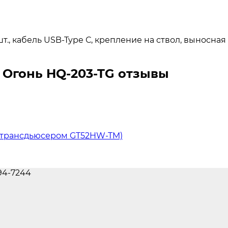
шт., кабель USB-Type С, крепление на ствол, выносна
Огонь HQ-203-TG отзывы
м трансдьюсером GT52HW-TM)
694-7244