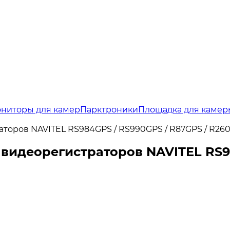
ниторы для камер
Парктроники
Площадка для камер
раторов NAVITEL RS984GPS / RS990GPS / R87GPS / R26
я видеорегистраторов NAVITEL RS9