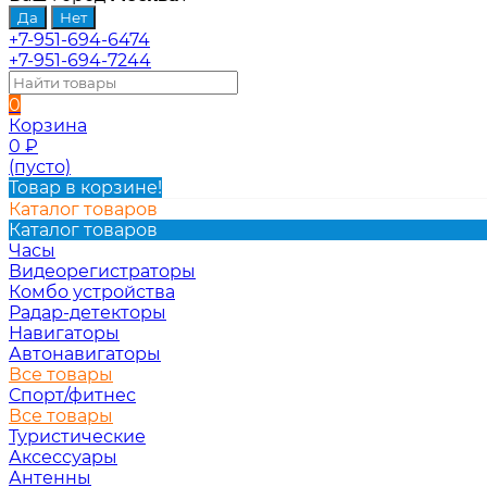
+7-951-694-6474
+7-951-694-7244
0
Корзина
0
₽
(пусто)
Товар в корзине!
Каталог товаров
Каталог товаров
Часы
Видеорегистраторы
Комбо устройства
Радар-детекторы
Навигаторы
Автонавигаторы
Все товары
Спорт/фитнес
Все товары
Туристические
Аксессуары
Антенны