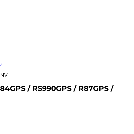
ы
0NV
84GPS / RS990GPS / R87GPS /