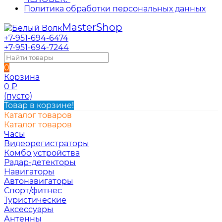
Политика обработки персональных данных
Master
Shop
+7-951-694-6474
+7-951-694-7244
0
Корзина
0
₽
(пусто)
Товар в корзине!
Каталог товаров
Каталог товаров
Часы
Видеорегистраторы
Комбо устройства
Радар-детекторы
Навигаторы
Автонавигаторы
Спорт/фитнес
Туристические
Аксессуары
Антенны