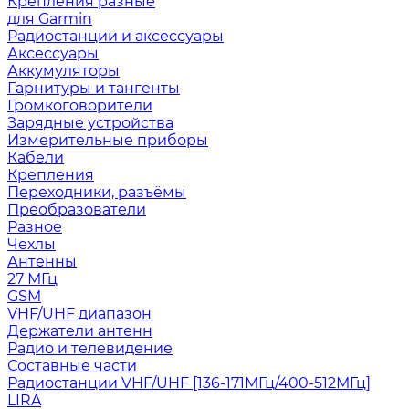
Крепления разные
для Garmin
Радиостанции и аксессуары
Аксессуары
Аккумуляторы
Гарнитуры и тангенты
Громкоговорители
Зарядные устройства
Измерительные приборы
Кабели
Крепления
Переходники, разъёмы
Преобразователи
Разное
Чехлы
Антенны
27 МГц
GSM
VHF/UHF диапазон
Держатели антенн
Радио и телевидение
Составные части
Радиостанции VHF/UHF [136-171МГц/400-512МГц]
LIRA