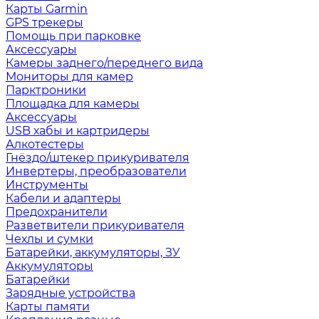
Карты Garmin
GPS трекеры
Помощь при парковке
Аксессуары
Камеры заднего/переднего вида
Мониторы для камер
Парктроники
Площадка для камеры
Аксессуары
USB хабы и картридеры
Алкотестеры
Гнёздо/штекер прикуривателя
Инвертеры, преобразователи
Инструменты
Кабели и адаптеры
Предохранители
Разветвители прикуривателя
Чехлы и сумки
Батарейки, аккумуляторы, ЗУ
Аккумуляторы
Батарейки
Зарядные устройства
Карты памяти