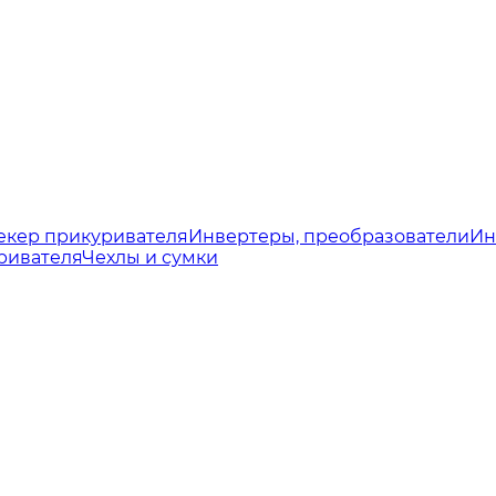
екер прикуривателя
Инвертеры, преобразователи
Ин
ривателя
Чехлы и сумки