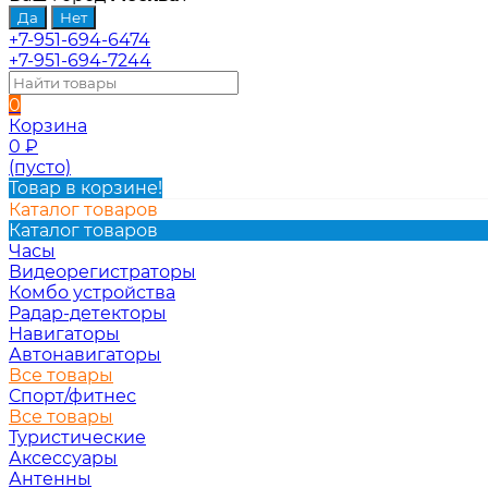
+7-951-694-6474
+7-951-694-7244
0
Корзина
0
₽
(пусто)
Товар в корзине!
Каталог товаров
Каталог товаров
Часы
Видеорегистраторы
Комбо устройства
Радар-детекторы
Навигаторы
Автонавигаторы
Все товары
Спорт/фитнес
Все товары
Туристические
Аксессуары
Антенны