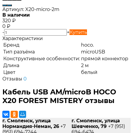
Артикул:
X20-micro-2m
В наличии
320
₽
0
₽
-
+
Купить
Характеристики
Бренд
hoco.
Тип разъёма
microUSB
Конструктивные особенности:
прямой коннектор
Длина
2 м
Цвет
белый
Отзывы
0
Кабель USB AM/microB HOCO
X20 FOREST MISTERY отзывы
г. Смоленск, улица
г. Смоленск, улица
Нормандия-Неман, 26
+7
Шевченко, 79
+7 (951)
(951) 694-7244
694-6474