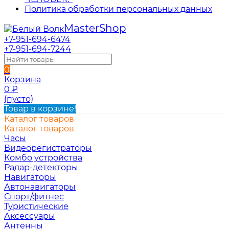
Политика обработки персональных данных
Master
Shop
+7-951-694-6474
+7-951-694-7244
0
Корзина
0
₽
(пусто)
Товар в корзине!
Каталог товаров
Каталог товаров
Часы
Видеорегистраторы
Комбо устройства
Радар-детекторы
Навигаторы
Автонавигаторы
Спорт/фитнес
Туристические
Аксессуары
Антенны