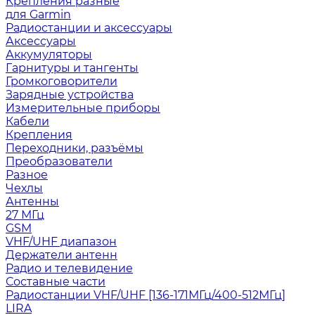
Крепления разные
для Garmin
Радиостанции и аксессуары
Аксессуары
Аккумуляторы
Гарнитуры и тангенты
Громкоговорители
Зарядные устройства
Измерительные приборы
Кабели
Крепления
Переходники, разъёмы
Преобразователи
Разное
Чехлы
Антенны
27 МГц
GSM
VHF/UHF диапазон
Держатели антенн
Радио и телевидение
Составные части
Радиостанции VHF/UHF [136-171МГц/400-512МГц]
LIRA