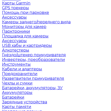
Карты Garmin
GPS трекеры
Помощь при парковке
Аксессуары
Камеры заднего/переднего вида
Мониторы для камер
Парктроники
Площадка для камеры
Аксессуары
USB хабы и картридеры
Алкотестеры
Гнёздо/штекер прикуривателя
Инвертеры, преобразователи
Инструменты
Кабели и адаптеры
Предохранители
Разветвители прикуривателя
Чехлы и сумки
Батарейки, аккумуляторы, ЗУ
Аккумуляторы
Батарейки
Зарядные устройства
Карты памяти