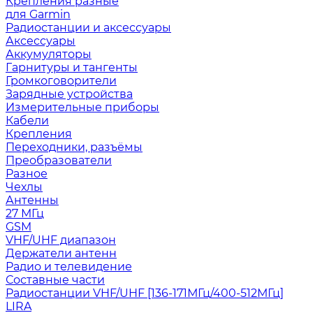
Крепления разные
для Garmin
Радиостанции и аксессуары
Аксессуары
Аккумуляторы
Гарнитуры и тангенты
Громкоговорители
Зарядные устройства
Измерительные приборы
Кабели
Крепления
Переходники, разъёмы
Преобразователи
Разное
Чехлы
Антенны
27 МГц
GSM
VHF/UHF диапазон
Держатели антенн
Радио и телевидение
Составные части
Радиостанции VHF/UHF [136-171МГц/400-512МГц]
LIRA