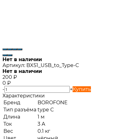
Нет в наличии
Артикул:
BX51_USB_to_Type-C
Нет в наличии
200
₽
0
₽
-
+
Купить
Характеристики
Бренд
BOROFONE
Тип разъёма
type C
Длина
1 м
Ток
3 А
Вес
0.1 кг
Цвет
чёрный