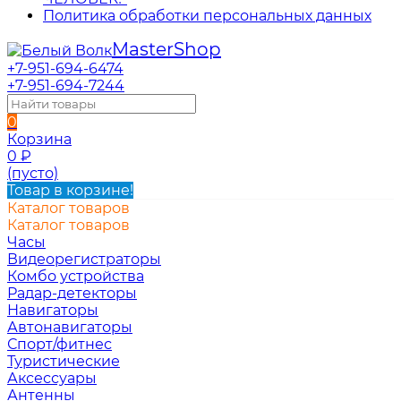
Политика обработки персональных данных
Master
Shop
+7-951-694-6474
+7-951-694-7244
0
Корзина
0
₽
(пусто)
Товар в корзине!
Каталог товаров
Каталог товаров
Часы
Видеорегистраторы
Комбо устройства
Радар-детекторы
Навигаторы
Автонавигаторы
Спорт/фитнес
Туристические
Аксессуары
Антенны