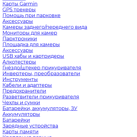
Карты Garmin
GPS трекеры
Помощь при парковке
Аксессуары
Камеры заднего/переднего вида
Мониторы для камер
Парктроники
Площадка для камеры
Аксессуары
USB хабы и картридеры
Алкотестеры
Гнёздо/штекер прикуривателя
Инвертеры, преобразователи
Инструменты
Кабели и адаптеры
Предохранители
Разветвители прикуривателя
Чехлы и сумки
Батарейки, аккумуляторы, ЗУ
Аккумуляторы
Батарейки
Зарядные устройства
Карты памяти