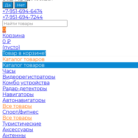
+7-951-694-6474
+7-951-694-7244
0
Корзина
0
₽
(пусто)
Товар в корзине!
Каталог товаров
Каталог товаров
Часы
Видеорегистраторы
Комбо устройства
Радар-детекторы
Навигаторы
Автонавигаторы
Все товары
Спорт/фитнес
Все товары
Туристические
Аксессуары
Антенны