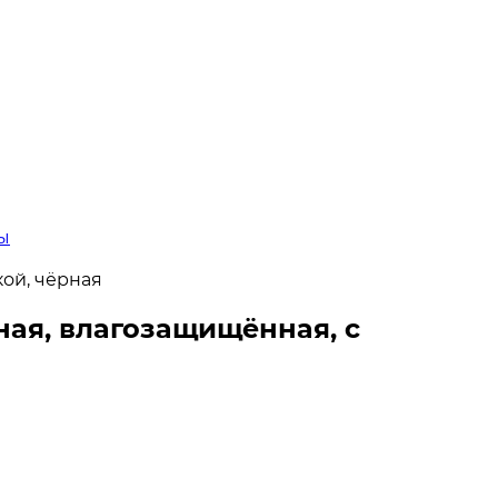
ы
кой, чёрная
ная, влагозащищённая, с