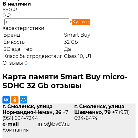
В наличии
690
₽
0
₽
-
+
Купить
Характеристики
Бренд
Smart Buy
Ёмкость
32 Gb
SD адаптер
Да
Класс быстродействия
Class 10, U1
Отзывы
0
Карта памяти Smart Buy micro-
SDHC 32 Gb отзывы
г. Смоленск, улица
г. Смоленск, улица
Нормандия-Неман, 26
+7
Шевченко, 79
+7 (951)
(951) 694-7244
694-6474
e-mail
info@bv67.ru
Компания