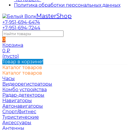
Политика обработки персональных данных
Master
Shop
+7-951-694-6474
+7-951-694-7244
0
Корзина
0
₽
(пусто)
Товар в корзине!
Каталог товаров
Каталог товаров
Часы
Видеорегистраторы
Комбо устройства
Радар-детекторы
Навигаторы
Автонавигаторы
Спорт/фитнес
Туристические
Аксессуары
Антенны