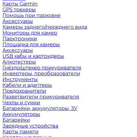
Карты Garmin
GPS трекеры
Помощь при парковке
Аксессуары
Камеры заднего/переднего вида
Мониторы для камер
Парктроники
Площадка для камеры
Аксессуары
USB хабы и картридеры
Алкотестеры
Гнёздо/штекер прикуривателя
Инвертеры, преобразователи
Инструменты
Кабели и адаптеры
Предохранители
Разветвители прикуривателя
Чехлы и сумки
Батарейки, аккумуляторы, ЗУ
Аккумуляторы
Батарейки
Зарядные устройства
Карты памяти