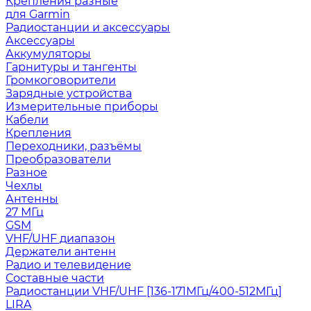
Крепления разные
для Garmin
Радиостанции и аксессуары
Аксессуары
Аккумуляторы
Гарнитуры и тангенты
Громкоговорители
Зарядные устройства
Измерительные приборы
Кабели
Крепления
Переходники, разъёмы
Преобразователи
Разное
Чехлы
Антенны
27 МГц
GSM
VHF/UHF диапазон
Держатели антенн
Радио и телевидение
Составные части
Радиостанции VHF/UHF [136-171МГц/400-512МГц]
LIRA