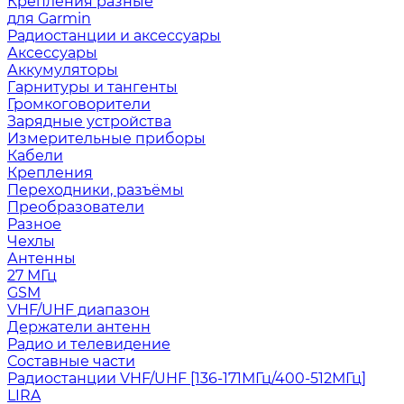
Крепления разные
для Garmin
Радиостанции и аксессуары
Аксессуары
Аккумуляторы
Гарнитуры и тангенты
Громкоговорители
Зарядные устройства
Измерительные приборы
Кабели
Крепления
Переходники, разъёмы
Преобразователи
Разное
Чехлы
Антенны
27 МГц
GSM
VHF/UHF диапазон
Держатели антенн
Радио и телевидение
Составные части
Радиостанции VHF/UHF [136-171МГц/400-512МГц]
LIRA