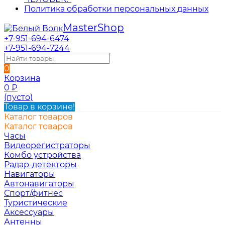
Политика обработки персональных данных
Master
Shop
+7-951-694-6474
+7-951-694-7244
0
Корзина
0
₽
(пусто)
Товар в корзине!
Каталог товаров
Каталог товаров
Часы
Видеорегистраторы
Комбо устройства
Радар-детекторы
Навигаторы
Автонавигаторы
Спорт/фитнес
Туристические
Аксессуары
Антенны