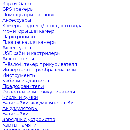
Карты Garmin
GPS трекеры
Помощь при парковке
Аксессуары
Камеры заднего/переднего вида
Мониторы для камер
Парктроники
Площадка для камеры
Аксессуары
USB хабы и картридеры
Алкотестеры
Гнёздо/штекер прикуривателя
Инвертеры, преобразователи
Инструменты
Кабели и адаптеры
Предохранители
Разветвители прикуривателя
Чехлы и сумки
Батарейки, аккумуляторы, ЗУ
Аккумуляторы
Батарейки
Зарядные устройства
Карты памяти