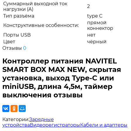
Суммарный выходной ток
2
нагрузки (А)
Тип разъёма
type C
прямой
Конструктивные особенности:
коннектор
Порты USB
нет
Цвет
чёрный
Отзывы
0
Контроллер питания NAVITEL
SMART BOX MAX NEW, скрытая
установка, выход Type-C или
miniUSB, длина 4,5м, таймер
выключения отзывы
Категории:
Зарядные
устройства
Видеорегистраторы
Кабели и адаптеры