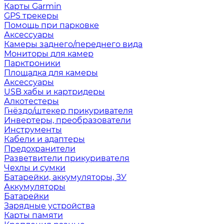
Карты Garmin
GPS трекеры
Помощь при парковке
Аксессуары
Камеры заднего/переднего вида
Мониторы для камер
Парктроники
Площадка для камеры
Аксессуары
USB хабы и картридеры
Алкотестеры
Гнёздо/штекер прикуривателя
Инвертеры, преобразователи
Инструменты
Кабели и адаптеры
Предохранители
Разветвители прикуривателя
Чехлы и сумки
Батарейки, аккумуляторы, ЗУ
Аккумуляторы
Батарейки
Зарядные устройства
Карты памяти