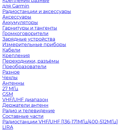
Крепления разные
для Garmin
Радиостанции и аксессуары
Аксессуары
Аккумуляторы
Гарнитуры и тангенты
Громкоговорители
Зарядные устройства
Измерительные приборы
Кабели
Крепления
Переходники, разъёмы
Преобразователи
Разное
Чехлы
Антенны
27 МГц
GSM
VHF/UHF диапазон
Держатели антенн
Радио и телевидение
Составные части
Радиостанции VHF/UHF [136-171МГц/400-512МГц]
LIRA