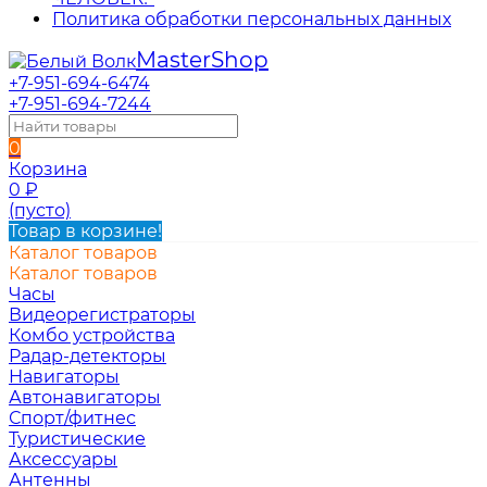
Политика обработки персональных данных
Master
Shop
+7-951-694-6474
+7-951-694-7244
0
Корзина
0
₽
(пусто)
Товар в корзине!
Каталог товаров
Каталог товаров
Часы
Видеорегистраторы
Комбо устройства
Радар-детекторы
Навигаторы
Автонавигаторы
Спорт/фитнес
Туристические
Аксессуары
Антенны