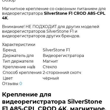
Обзор
Магнитное крепление со сквозным питанием для
видеорегистратора
SilverStone F1
CROD A85-CPL
4K
.
Внимание! НЕ ПОДХОДИТ для других моделей
видеорегистраторов SilverStone F1 и
видеорегистраторов других брендов.
Характеристики
Бренд
SilverStone F1
Держатель для
Видеорегистратора
Тип держателя
Магнит
Крепление на/в
Стекло
Способ крепления
2-сторонний скотч
Цвет
чёрный
Отзывы
0
Крепление для
видеорегистратора SilverStone
F1 A85-CPL CROD 4K, магнитное,