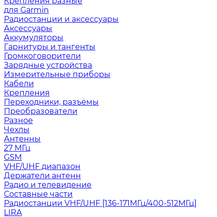
Крепления разные
для Garmin
Радиостанции и аксессуары
Аксессуары
Аккумуляторы
Гарнитуры и тангенты
Громкоговорители
Зарядные устройства
Измерительные приборы
Кабели
Крепления
Переходники, разъёмы
Преобразователи
Разное
Чехлы
Антенны
27 МГц
GSM
VHF/UHF диапазон
Держатели антенн
Радио и телевидение
Составные части
Радиостанции VHF/UHF [136-171МГц/400-512МГц]
LIRA