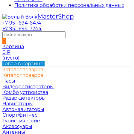
Политика обработки персональных данных
Master
Shop
+7-951-694-6474
+7-951-694-7244
0
Корзина
0
₽
(пусто)
Товар в корзине!
Каталог товаров
Каталог товаров
Часы
Видеорегистраторы
Комбо устройства
Радар-детекторы
Навигаторы
Автонавигаторы
Спорт/фитнес
Туристические
Аксессуары
Антенны