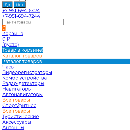
+7-951-694-6474
+7-951-694-7244
0
Корзина
0
₽
(пусто)
Товар в корзине!
Каталог товаров
Каталог товаров
Часы
Видеорегистраторы
Комбо устройства
Радар-детекторы
Навигаторы
Автонавигаторы
Все товары
Спорт/фитнес
Все товары
Туристические
Аксессуары
Антенны