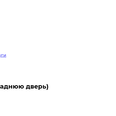
уги
заднюю дверь)