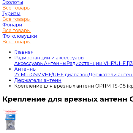
Эхолоты
Все товары
Туризм
Все товары
Фонари
Все товары
Фотоловушки
Все товары
Главная
Радиостанции и аксессуары
Аксессуары
Антенны
Радиостанции VHF/UHF [13
Антенны
27 МГц
GSM
VHF/UHF диапазон
Держатели антен
Держатели антенн
Крепление для врезных антенн OPTIM TS-08 (к
Крепление для врезных антенн 