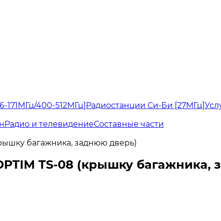
6-171МГц/400-512МГц]
Радиостанции Си-Би [27МГц]
Усл
н
Радио и телевидение
Составные части
рышку багажника, заднюю дверь)
OPTIM TS-08 (крышку багажника, 