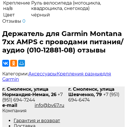
Крепление
Руль велосипеда (мотоцикла,
на/в
квадроцикла, снегохода)
Цвет
чёрный
Отзывы
0
Держатель для Garmin Montana
7xx AMPS с проводами питания/
аудио (010-12881-08) отзывы
Категории:
Аксессуары
Крепления разные
для
Garmin
г. Смоленск, улица
г. Смоленск, улица
Нормандия-Неман, 26
+7
Шевченко, 79
+7 (951)
(951) 694-7244
694-6474
e-mail
info@bv67.ru
Компания
Гарантия и возврат
Доставка