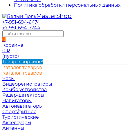
Политика обработки персональных данных
Master
Shop
+7-951-694-6474
+7-951-694-7244
0
Корзина
0
₽
(пусто)
Товар в корзине!
Каталог товаров
Каталог товаров
Часы
Видеорегистраторы
Комбо устройства
Радар-детекторы
Навигаторы
Автонавигаторы
Спорт/фитнес
Туристические
Аксессуары
Антенны