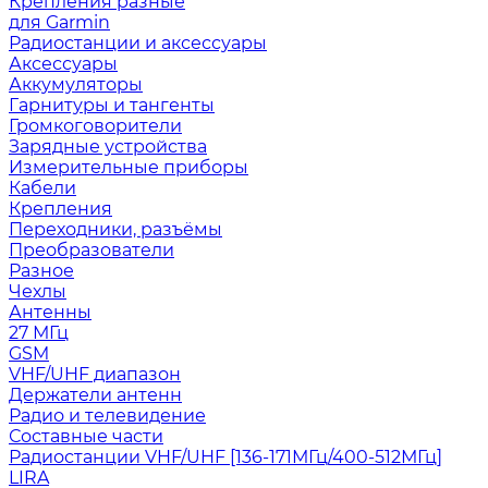
Крепления разные
для Garmin
Радиостанции и аксессуары
Аксессуары
Аккумуляторы
Гарнитуры и тангенты
Громкоговорители
Зарядные устройства
Измерительные приборы
Кабели
Крепления
Переходники, разъёмы
Преобразователи
Разное
Чехлы
Антенны
27 МГц
GSM
VHF/UHF диапазон
Держатели антенн
Радио и телевидение
Составные части
Радиостанции VHF/UHF [136-171МГц/400-512МГц]
LIRA