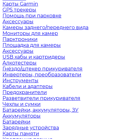
Карты Garmin
GPS трекеры
Помощь при парковке
Аксессуары
Камеры заднего/переднего вида
Мониторы для камер
Парктроники
Площадка для камеры
Аксессуары
USB хабы и картридеры
Алкотестеры
Гнёздо/штекер прикуривателя
Инвертеры, преобразователи
Инструменты
Кабели и адаптеры
Предохранители
Разветвители прикуривателя
Чехлы и сумки
Батарейки, аккумуляторы, ЗУ
Аккумуляторы
Батарейки
Зарядные устройства
Карты памяти