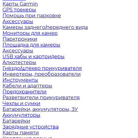
Карты Garmin
GPS трекеры
Помощь при парковке
Аксессуары
Камеры заднего/переднего вида
Мониторы для камер
Парктроники
Площадка для камеры
Аксессуары
USB хабы и картридеры
Алкотестеры
Гнёздо/штекер прикуривателя
Инвертеры, преобразователи
Инструменты
Кабели и адаптеры
Предохранители
Разветвители прикуривателя
Чехлы и сумки
Батарейки, аккумуляторы, ЗУ
Аккумуляторы
Батарейки
Зарядные устройства
Карты памяти