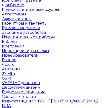
Крепления разные
для Garmin
Радиостанции и аксессуары
Аксессуары
Аккумуляторы
Гарнитуры и тангенты
Громкоговорители
Зарядные устройства
Измерительные приборы
Кабели
Крепления
Переходники, разъёмы
Преобразователи
Разное
Чехлы
Антенны
27 МГц
GSM
VHF/UHF диапазон
Держатели антенн
Радио и телевидение
Составные части
Радиостанции VHF/UHF [136-171МГц/400-512МГц]
LIRA