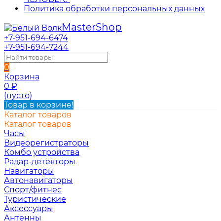
Политика обработки персональных данных
Master
Shop
+7-951-694-6474
+7-951-694-7244
0
Корзина
0
₽
(пусто)
Товар в корзине!
Каталог товаров
Каталог товаров
Часы
Видеорегистраторы
Комбо устройства
Радар-детекторы
Навигаторы
Автонавигаторы
Спорт/фитнес
Туристические
Аксессуары
Антенны