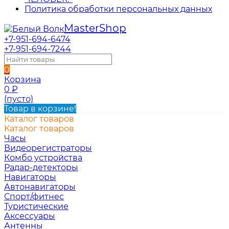
Политика обработки персональных данных
Master
Shop
+7-951-694-6474
+7-951-694-7244
0
Корзина
0
₽
(пусто)
Товар в корзине!
Каталог товаров
Каталог товаров
Часы
Видеорегистраторы
Комбо устройства
Радар-детекторы
Навигаторы
Автонавигаторы
Спорт/фитнес
Туристические
Аксессуары
Антенны