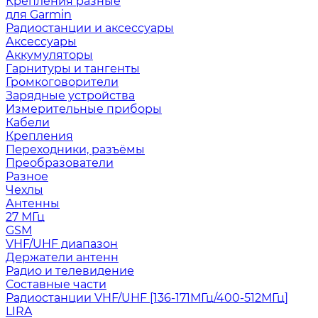
Крепления разные
для Garmin
Радиостанции и аксессуары
Аксессуары
Аккумуляторы
Гарнитуры и тангенты
Громкоговорители
Зарядные устройства
Измерительные приборы
Кабели
Крепления
Переходники, разъёмы
Преобразователи
Разное
Чехлы
Антенны
27 МГц
GSM
VHF/UHF диапазон
Держатели антенн
Радио и телевидение
Составные части
Радиостанции VHF/UHF [136-171МГц/400-512МГц]
LIRA