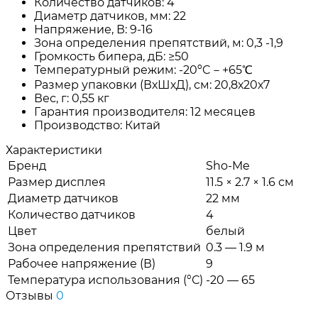
Количество датчиков: 4
Диаметр датчиков, мм: 22
Напряжение, В: 9-16
Зона определения препятствий, м: 0,3 -1,9
Громкость бипера, дБ: ≥50
Температурный режим: -20ºC－+65℃
Размер упаковки (ВхШхД), см: 20,8х20х7
Вес, г: 0,55 кг
Гарантия производителя: 12 месяцев
Производство: Китай
Характеристики
Бренд
Sho-Me
Размер дисплея
11.5 × 2.7 × 1.6 см
Диаметр датчиков
22 мм
Количество датчиков
4
Цвет
белый
Зона определения препятствий
0.3 — 1.9 м
Рабочее напряжение (В)
9
Температура использования (°С)
-20 — 65
Отзывы
0