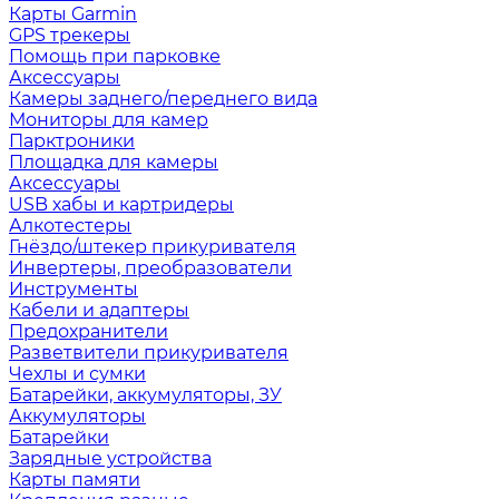
Карты Garmin
GPS трекеры
Помощь при парковке
Аксессуары
Камеры заднего/переднего вида
Мониторы для камер
Парктроники
Площадка для камеры
Аксессуары
USB хабы и картридеры
Алкотестеры
Гнёздо/штекер прикуривателя
Инвертеры, преобразователи
Инструменты
Кабели и адаптеры
Предохранители
Разветвители прикуривателя
Чехлы и сумки
Батарейки, аккумуляторы, ЗУ
Аккумуляторы
Батарейки
Зарядные устройства
Карты памяти