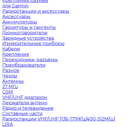
Крепления разные
для Garmin
Радиостанции и аксессуары
Аксессуары
Аккумуляторы
Гарнитуры и тангенты
Громкоговорители
Зарядные устройства
Измерительные приборы
Кабели
Крепления
Переходники, разъёмы
Преобразователи
Разное
Чехлы
Антенны
27 МГц
GSM
VHF/UHF диапазон
Держатели антенн
Радио и телевидение
Составные части
Радиостанции VHF/UHF [136-171МГц/400-512МГц]
LIRA