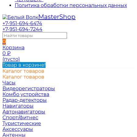
Политика обработки персональных данных
Master
Shop
+7-951-694-6474
+7-951-694-7244
0
Корзина
0
₽
(пусто)
Товар в корзине!
Каталог товаров
Каталог товаров
Часы
Видеорегистраторы
Комбо устройства
Радар-детекторы
Навигаторы
Автонавигаторы
Спорт/фитнес
Туристические
Аксессуары
Антенны