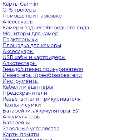
Карты Garmin
GPS трекеры
Помощь при парковке
Аксессуары
Камеры заднего/переднего вида
Мониторы для камер
Парктроники
Площадка для камеры
Аксессуары
USB хабы и картридеры
Алкотестеры
Гнёздо/штекер прикуривателя
Инвертеры, преобразователи
Инструменты
Кабели и адаптеры
Предохранители
Разветвители прикуривателя
Чехлы и сумки
Батарейки, аккумуляторы, ЗУ
Аккумуляторы
Батарейки
Зарядные устройства
Карты памяти