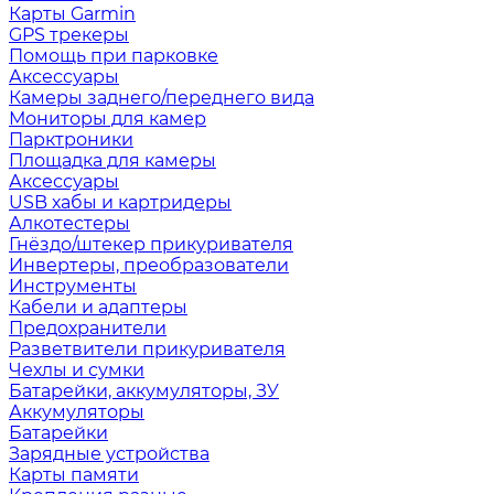
Карты Garmin
GPS трекеры
Помощь при парковке
Аксессуары
Камеры заднего/переднего вида
Мониторы для камер
Парктроники
Площадка для камеры
Аксессуары
USB хабы и картридеры
Алкотестеры
Гнёздо/штекер прикуривателя
Инвертеры, преобразователи
Инструменты
Кабели и адаптеры
Предохранители
Разветвители прикуривателя
Чехлы и сумки
Батарейки, аккумуляторы, ЗУ
Аккумуляторы
Батарейки
Зарядные устройства
Карты памяти