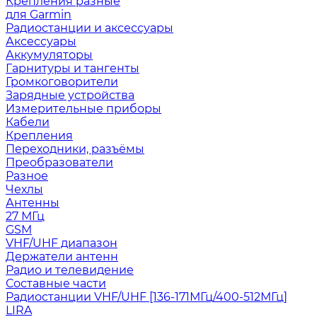
Крепления разные
для Garmin
Радиостанции и аксессуары
Аксессуары
Аккумуляторы
Гарнитуры и тангенты
Громкоговорители
Зарядные устройства
Измерительные приборы
Кабели
Крепления
Переходники, разъёмы
Преобразователи
Разное
Чехлы
Антенны
27 МГц
GSM
VHF/UHF диапазон
Держатели антенн
Радио и телевидение
Составные части
Радиостанции VHF/UHF [136-171МГц/400-512МГц]
LIRA