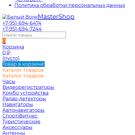
Политика обработки персональных данных
Master
Shop
+7-951-694-6474
+7-951-694-7244
0
Корзина
0
₽
(пусто)
Товар в корзине!
Каталог товаров
Каталог товаров
Часы
Видеорегистраторы
Комбо устройства
Радар-детекторы
Навигаторы
Автонавигаторы
Спорт/фитнес
Туристические
Аксессуары
Антенны