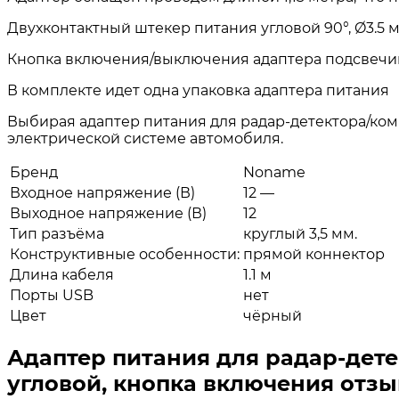
Двухконтактный штекер питания угловой 90°, Ø3.5
Кнопка включения/выключения адаптера подсвечивае
В комплекте идет одна упаковка адаптера питания
Выбирая адаптер питания для радар-детектора/ком
электрической системе автомобиля.
Бренд
Noname
Входное напряжение (В)
12 —
Выходное напряжение (В)
12
Тип разъёма
круглый 3,5 мм.
Конструктивные особенности:
прямой коннектор
Длина кабеля
1.1 м
Порты USB
нет
Цвет
чёрный
Адаптер питания для радар-детек
угловой, кнопка включения отз