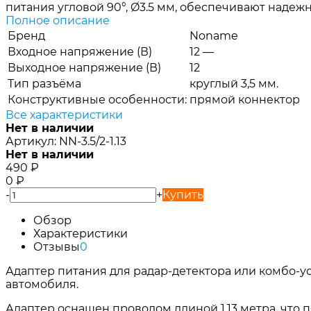
питания угловой 90°, Ø3.5 мм, обеспечивают надеж
Полное описание
Бренд
Noname
Входное напряжение (В)
12 —
Выходное напряжение (В)
12
Тип разъёма
круглый 3,5 мм.
Конструктивные особенности:
прямой коннектор
Все характеристики
Нет в наличии
Артикул:
NN-3.5/2-1.13
Нет в наличии
490
₽
0
₽
-
+
Купить
Обзор
Характеристики
Отзывы
0
Адаптер питания для радар-детектора или комбо-у
автомобиля.
Адаптер оснащен проводом длиной 1,13 метра, что 