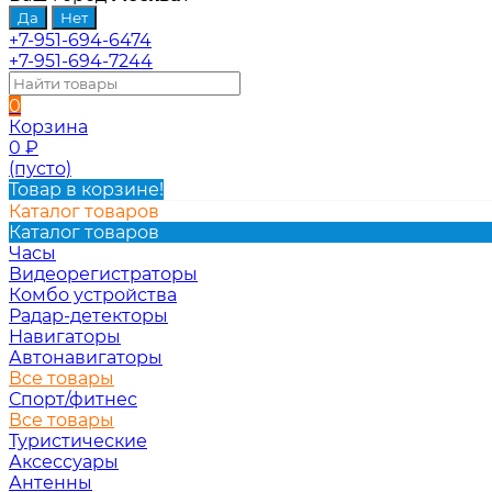
+7-951-694-6474
+7-951-694-7244
0
Корзина
0
₽
(пусто)
Товар в корзине!
Каталог товаров
Каталог товаров
Часы
Видеорегистраторы
Комбо устройства
Радар-детекторы
Навигаторы
Автонавигаторы
Все товары
Спорт/фитнес
Все товары
Туристические
Аксессуары
Антенны