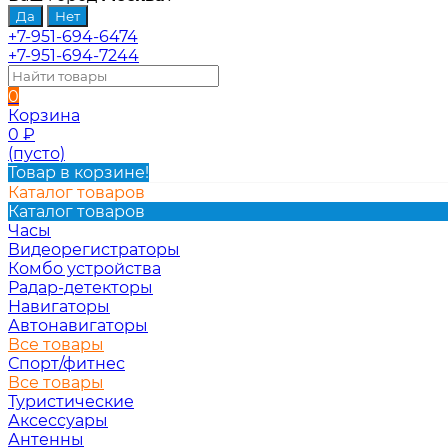
+7-951-694-6474
+7-951-694-7244
0
Корзина
0
₽
(пусто)
Товар в корзине!
Каталог товаров
Каталог товаров
Часы
Видеорегистраторы
Комбо устройства
Радар-детекторы
Навигаторы
Автонавигаторы
Все товары
Спорт/фитнес
Все товары
Туристические
Аксессуары
Антенны