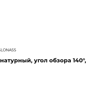
/GLONASS
атурный, угол обзора 140°,