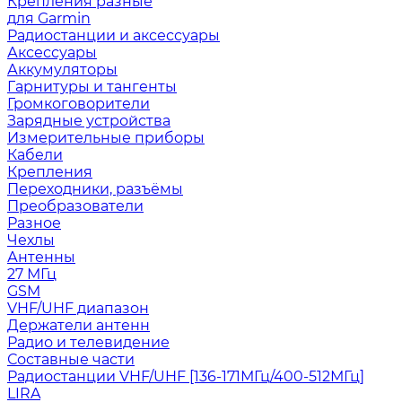
Крепления разные
для Garmin
Радиостанции и аксессуары
Аксессуары
Аккумуляторы
Гарнитуры и тангенты
Громкоговорители
Зарядные устройства
Измерительные приборы
Кабели
Крепления
Переходники, разъёмы
Преобразователи
Разное
Чехлы
Антенны
27 МГц
GSM
VHF/UHF диапазон
Держатели антенн
Радио и телевидение
Составные части
Радиостанции VHF/UHF [136-171МГц/400-512МГц]
LIRA