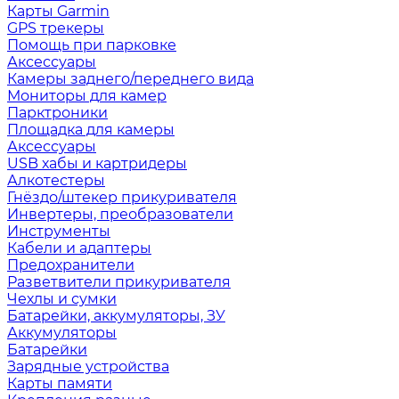
Карты Garmin
GPS трекеры
Помощь при парковке
Аксессуары
Камеры заднего/переднего вида
Мониторы для камер
Парктроники
Площадка для камеры
Аксессуары
USB хабы и картридеры
Алкотестеры
Гнёздо/штекер прикуривателя
Инвертеры, преобразователи
Инструменты
Кабели и адаптеры
Предохранители
Разветвители прикуривателя
Чехлы и сумки
Батарейки, аккумуляторы, ЗУ
Аккумуляторы
Батарейки
Зарядные устройства
Карты памяти