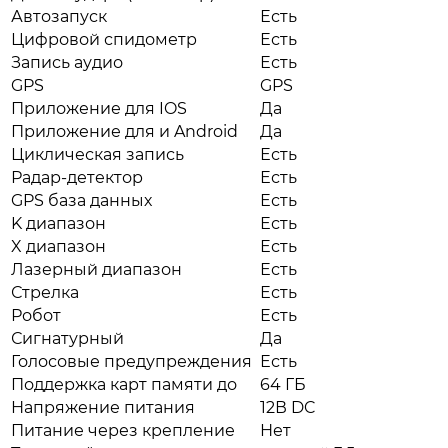
Автозапуск
Есть
Цифровой спидометр
Есть
Запись аудио
Есть
GPS
GPS
Приложение для IOS
Да
Приложение для и Android
Да
Циклическая запись
Есть
Радар-детектор
Есть
GPS база данных
Есть
K диапазон
Есть
X диапазон
Есть
Лазерный диапазон
Есть
Стрелка
Есть
Робот
Есть
Сигнатурный
Да
Голосовые предупреждения
Есть
Поддержка карт памяти до
64 ГБ
Напряжение питания
12В DC
Питание через крепление
Нет