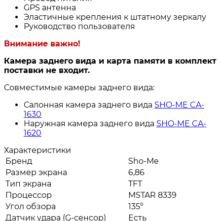
GPS антенна
Эластичные крепления к штатному зеркалу
Руководство пользователя
Внимание важно!
Камера заднего вида и карта памяти в комплект
поставки не входит.
Совместимые камеры заднего вида:
Салонная камера заднего вида
SHO-ME CA-
1630
Наружная камера заднего вида
SHO-ME CA-
1620
Характеристики
Бренд
Sho-Me
Размер экрана
6,86
Тип экрана
TFT
Процессор
MSTAR 8339
Угол обзора
135°
Датчик удара (G-сенсор)
Есть