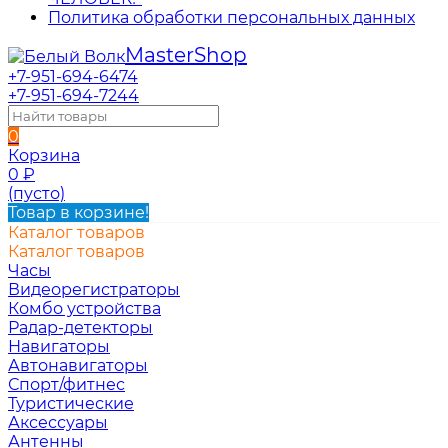
Политика обработки персональных данных
Master
Shop
+7-951-694-6474
+7-951-694-7244
0
Корзина
0
₽
(пусто)
Товар в корзине!
Каталог товаров
Каталог товаров
Часы
Видеорегистраторы
Комбо устройства
Радар-детекторы
Навигаторы
Автонавигаторы
Спорт/фитнес
Туристические
Аксессуары
Антенны