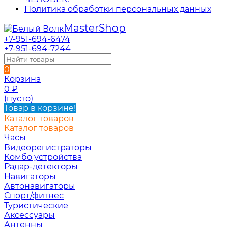
Политика обработки персональных данных
Master
Shop
+7-951-694-6474
+7-951-694-7244
0
Корзина
0
₽
(пусто)
Товар в корзине!
Каталог товаров
Каталог товаров
Часы
Видеорегистраторы
Комбо устройства
Радар-детекторы
Навигаторы
Автонавигаторы
Спорт/фитнес
Туристические
Аксессуары
Антенны