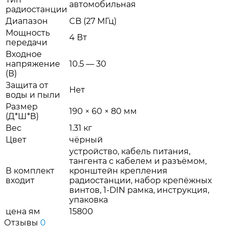
автомобильная
радиостанции
Диапазон
CB (27 МГц)
Мощность
4 Вт
передачи
Входное
напряжение
10.5 — 30
(В)
Защита от
Нет
воды и пыли
Размер
190 × 60 × 80 мм
(Д*Ш*В)
Вес
1.31 кг
Цвет
чёрный
устройство, кабель питания,
тангента с кабелем и разъёмом,
В комплект
кронштейн крепления
входит
радиостанции, набор крепёжных
винтов, 1-DIN рамка, инструкция,
упаковка
цена ям
15800
Отзывы
0