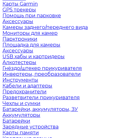
Карты Garmin
GPS трекеры
Помощь при парковке
Аксессуары
Камеры заднего/переднего вида
Мониторы для камер
Парктроники
Площадка для камеры
Аксессуары
USB хабы и картридеры
Алкотестеры
Гнёздо/штекер прикуривателя
Инвертеры, преобразователи
Инструменты
Кабели и адаптеры
Предохранители
Разветвители прикуривателя
Чехлы и сумки
Батарейки, аккумуляторы, ЗУ
Аккумуляторы
Батарейки
Зарядные устройства
Карты памяти