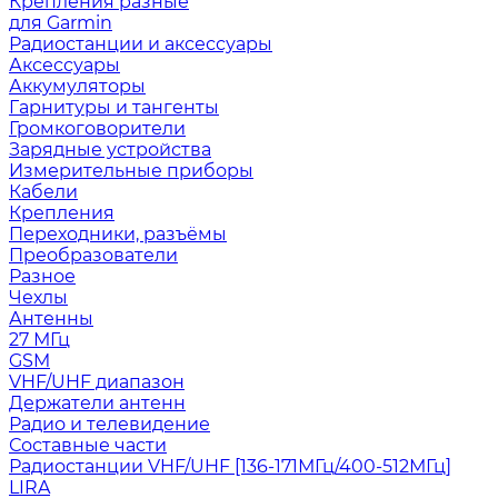
Крепления разные
для Garmin
Радиостанции и аксессуары
Аксессуары
Аккумуляторы
Гарнитуры и тангенты
Громкоговорители
Зарядные устройства
Измерительные приборы
Кабели
Крепления
Переходники, разъёмы
Преобразователи
Разное
Чехлы
Антенны
27 МГц
GSM
VHF/UHF диапазон
Держатели антенн
Радио и телевидение
Составные части
Радиостанции VHF/UHF [136-171МГц/400-512МГц]
LIRA