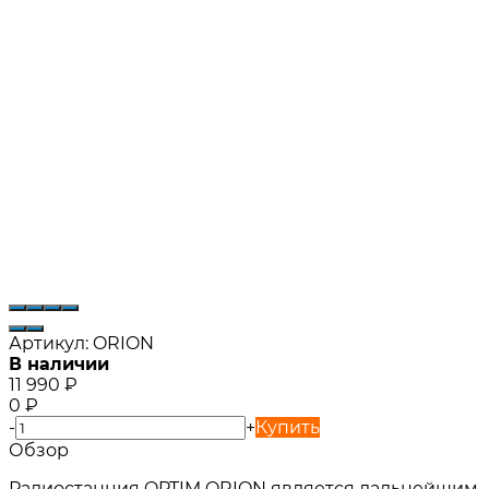
Артикул:
ORION
В наличии
11 990
₽
0
₽
-
+
Купить
Обзор
Радиостанция OPTIM ORION является дальнейшим