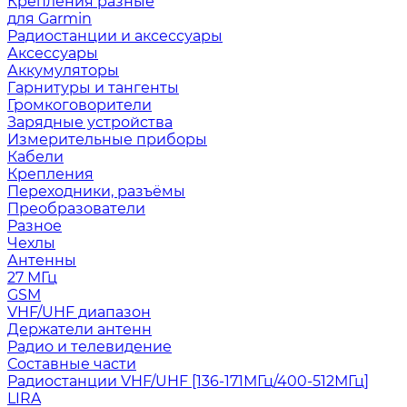
Крепления разные
для Garmin
Радиостанции и аксессуары
Аксессуары
Аккумуляторы
Гарнитуры и тангенты
Громкоговорители
Зарядные устройства
Измерительные приборы
Кабели
Крепления
Переходники, разъёмы
Преобразователи
Разное
Чехлы
Антенны
27 МГц
GSM
VHF/UHF диапазон
Держатели антенн
Радио и телевидение
Составные части
Радиостанции VHF/UHF [136-171МГц/400-512МГц]
LIRA