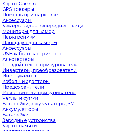
Карты Garmin
GPS трекеры
Помощь при парковке
Аксессуары
Камеры заднего/переднего вида
Мониторы для камер
Парктроники
Площадка для камеры
Аксессуары
USB хабы и картридеры
Алкотестеры
Гнёздо/штекер прикуривателя
Инвертеры, преобразователи
Инструменты
Кабели и адаптеры
Предохранители
Разветвители прикуривателя
Чехлы и сумки
Батарейки, аккумуляторы, ЗУ
Аккумуляторы
Батарейки
Зарядные устройства
Карты памяти