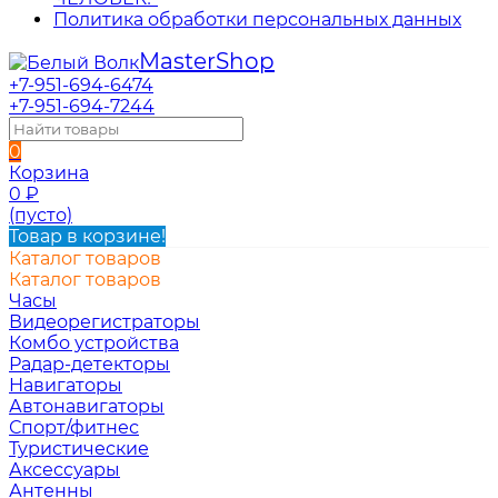
Политика обработки персональных данных
Master
Shop
+7-951-694-6474
+7-951-694-7244
0
Корзина
0
₽
(пусто)
Товар в корзине!
Каталог товаров
Каталог товаров
Часы
Видеорегистраторы
Комбо устройства
Радар-детекторы
Навигаторы
Автонавигаторы
Спорт/фитнес
Туристические
Аксессуары
Антенны