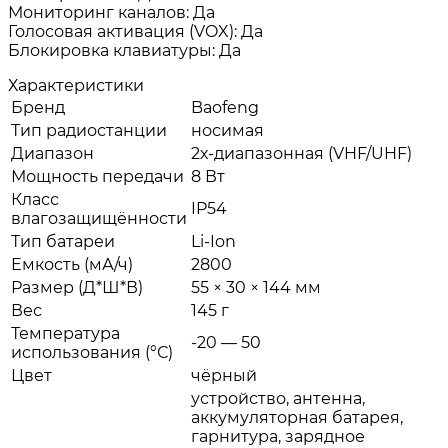
Мониторинг каналов: Да
Голосовая активация (VOX): Да
Блокировка клавиатуры: Да
Характеристики
Бренд
Baofeng
Тип радиостанции
носимая
Диапазон
2х-диапазонная (VHF/UHF)
Мощность передачи
8 Вт
Класс
IP54
влагозащищённости
Тип батареи
Li-Ion
Емкость (мА/ч)
2800
Размер (Д*Ш*В)
55 × 30 × 144 мм
Вес
145 г
Температура
-20 — 50
использования (°С)
Цвет
чёрный
устройство, антенна,
аккумуляторная батарея,
гарнитура, зарядное