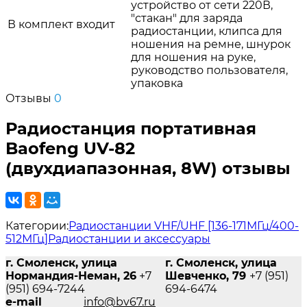
устройство от сети 220В,
"стакан" для заряда
В комплект входит
радиостанции, клипса для
ношения на ремне, шнурок
для ношения на руке,
руководство пользователя,
упаковка
Отзывы
0
Радиостанция портативная
Baofeng UV-82
(двухдиапазонная, 8W) отзывы
Категории:
Радиостанции VHF/UHF [136-171МГц/400-
512МГц]
Радиостанции и аксессуары
г. Смоленск, улица
г. Смоленск, улица
Нормандия-Неман, 26
+7
Шевченко, 79
+7 (951)
(951) 694-7244
694-6474
e-mail
info@bv67.ru