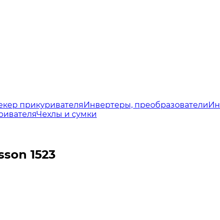
екер прикуривателя
Инвертеры, преобразователи
Ин
ривателя
Чехлы и сумки
son 1523