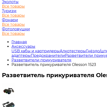
Эхолоты
Все товары
Туризм
Все товары
Фонари
Все товары
Фотоловушки
Все товары
Главная
Аксессуары
USB хабы и картридеры
Алкотестеры
Гнёздо/шт
адаптеры
Предохранители
Разветвители прику
Разветвители прикуривателя
Разветвитель прикуривателя Olesson 1523
Разветвитель прикуривателя Oles