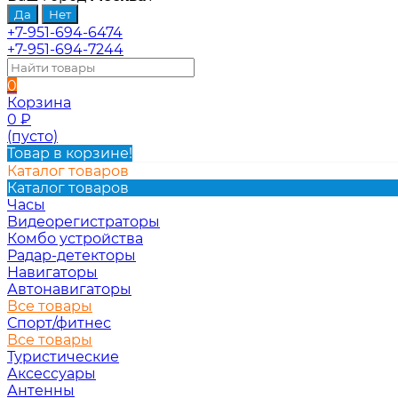
+7-951-694-6474
+7-951-694-7244
0
Корзина
0
₽
(пусто)
Товар в корзине!
Каталог товаров
Каталог товаров
Часы
Видеорегистраторы
Комбо устройства
Радар-детекторы
Навигаторы
Автонавигаторы
Все товары
Спорт/фитнес
Все товары
Туристические
Аксессуары
Антенны