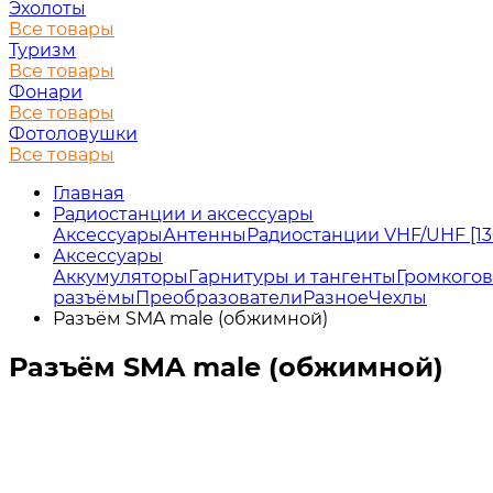
Эхолоты
Все товары
Туризм
Все товары
Фонари
Все товары
Фотоловушки
Все товары
Главная
Радиостанции и аксессуары
Аксессуары
Антенны
Радиостанции VHF/UHF [13
Аксессуары
Аккумуляторы
Гарнитуры и тангенты
Громкого
разъёмы
Преобразователи
Разное
Чехлы
Разъём SMA male (обжимной)
Разъём SMA male (обжимной)