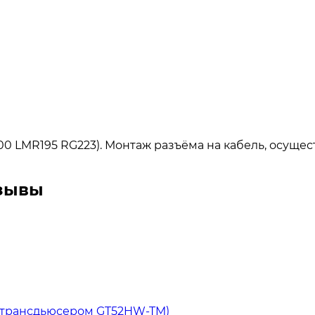
400 LMR195 RG223). Монтаж разъёма на кабель, осущ
тзывы
м трансдьюсером GT52HW-TM)