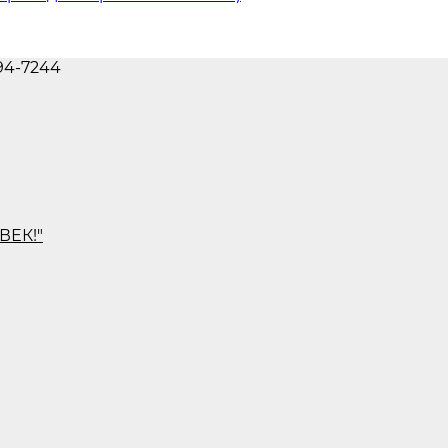
694-7244
ВЕК!"