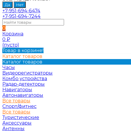
+7-951-694-6474
+7-951-694-7244
0
Корзина
0
₽
(пусто)
Товар в корзине!
Каталог товаров
Каталог товаров
Часы
Видеорегистраторы
Комбо устройства
Радар-детекторы
Навигаторы
Автонавигаторы
Все товары
Спорт/фитнес
Все товары
Туристические
Аксессуары
Антенны