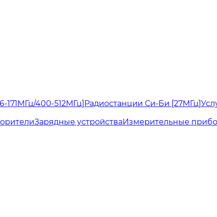
6-171МГц/400-512МГц]
Радиостанции Си-Би [27МГц]
Усл
ворители
Зарядные устройства
Измерительные приб