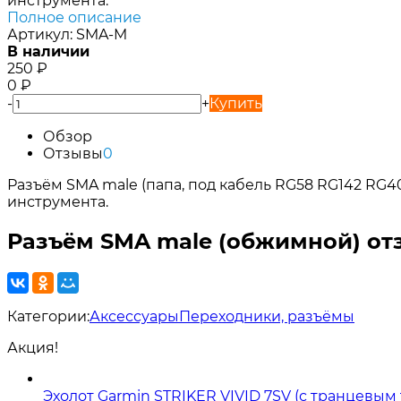
инструмента.
Полное описание
Артикул:
SMA-M
В наличии
250
₽
0
₽
-
+
Купить
Обзор
Отзывы
0
Разъём SMA male (папа, под кабель RG58 RG142 RG
инструмента.
Разъём SMA male (обжимной) о
Категории:
Аксессуары
Переходники, разъёмы
Акция!
Эхолот Garmin STRIKER VIVID 7SV (с транцевы