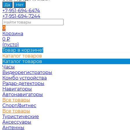
+7-951-694-6474
+7-951-694-7244
0
Корзина
0
₽
(пусто)
Товар в корзине!
Каталог товаров
Каталог товаров
Часы
Видеорегистраторы
Комбо устройства
Радар-детекторы
Навигаторы
Автонавигаторы
Все товары
Спорт/фитнес
Все товары
Туристические
Аксессуары
Антенны