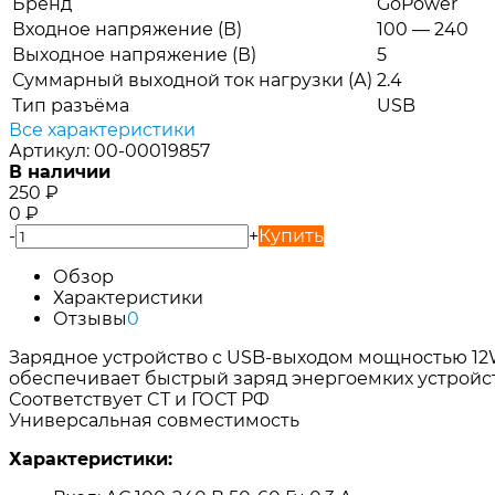
Бренд
GoPower
Входное напряжение (В)
100 — 240
Выходное напряжение (В)
5
Суммарный выходной ток нагрузки (А)
2.4
Тип разъёма
USB
Все характеристики
Артикул:
00-00019857
В наличии
250
₽
0
₽
-
+
Купить
Обзор
Характеристики
Отзывы
0
Зарядное устройство с USB-выходом мощностью 12
обеспечивает быстрый заряд энергоемких устройств 
Соответствует CT и ГОСТ РФ
Универсальная совместимость
Характеристики: