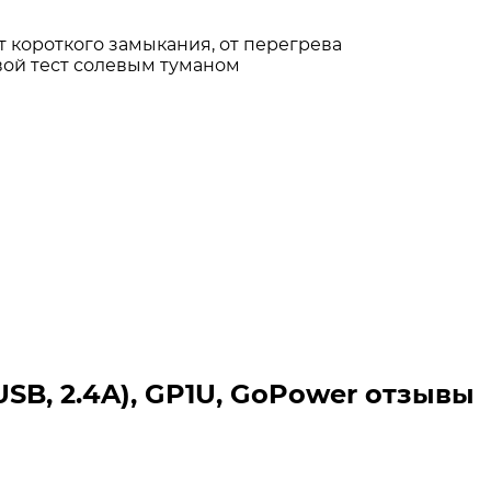
т короткого замыкания, от перегрева
овой тест солевым туманом
USB, 2.4A), GP1U, GoPower отзывы