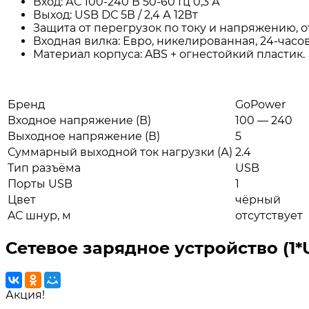
Вход: АС 100-240 В 50-60 Гц 0,3 А
Выход: USB DС 5В / 2,4 А 12Вт
Защита от перегрузок по току и напряжению, о
Входная вилка: Евро, никелированная, 24-час
Материал корпуса: ABS + огнестойкий пластик.
Бренд
GoPower
Входное напряжение (В)
100 — 240
Выходное напряжение (В)
5
Суммарный выходной ток нагрузки (А)
2.4
Тип разъёма
USB
Порты USB
1
Цвет
чёрный
AС шнур, м
отсутствует
Сетевое зарядное устройство (1*
Акция!