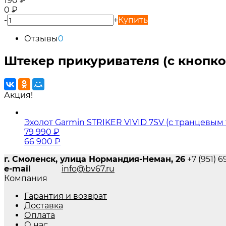
190
₽
0
₽
-
+
Купить
Отзывы
0
Штекер прикуривателя (с кнопк
Акция!
Эхолот Garmin STRIKER VIVID 7SV (с транцевы
79 990
₽
66 900
₽
г. Смоленск, улица Нормандия-Неман, 26
+7 (951) 
e-mail
info@bv67.ru
Компания
Гарантия и возврат
Доставка
Оплата
О нас