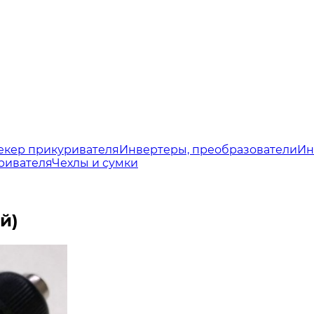
екер прикуривателя
Инвертеры, преобразователи
Ин
ривателя
Чехлы и сумки
й)