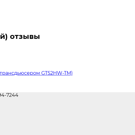
ой) отзывы
м трансдьюсером GT52HW-TM)
694-7244