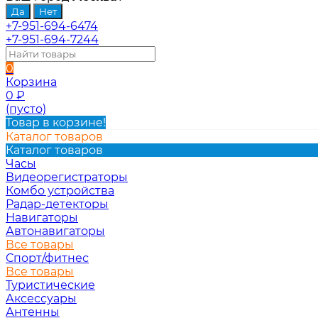
+7-951-694-6474
+7-951-694-7244
0
Корзина
0
₽
(пусто)
Товар в корзине!
Каталог товаров
Каталог товаров
Часы
Видеорегистраторы
Комбо устройства
Радар-детекторы
Навигаторы
Автонавигаторы
Все товары
Спорт/фитнес
Все товары
Туристические
Аксессуары
Антенны