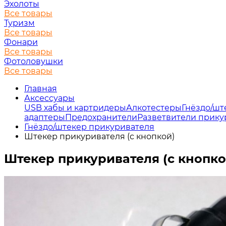
Эхолоты
Все товары
Туризм
Все товары
Фонари
Все товары
Фотоловушки
Все товары
Главная
Аксессуары
USB хабы и картридеры
Алкотестеры
Гнёздо/шт
адаптеры
Предохранители
Разветвители прику
Гнёздо/штекер прикуривателя
Штекер прикуривателя (с кнопкой)
Штекер прикуривателя (с кнопко