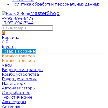
Политика обработки персональных данных
Master
Shop
+7-951-694-6474
+7-951-694-7244
0
Корзина
0
₽
(пусто)
Товар в корзине!
Каталог товаров
Каталог товаров
Часы
Видеорегистраторы
Комбо устройства
Радар-детекторы
Навигаторы
Автонавигаторы
Спорт/фитнес
Туристические
Аксессуары
Антенны