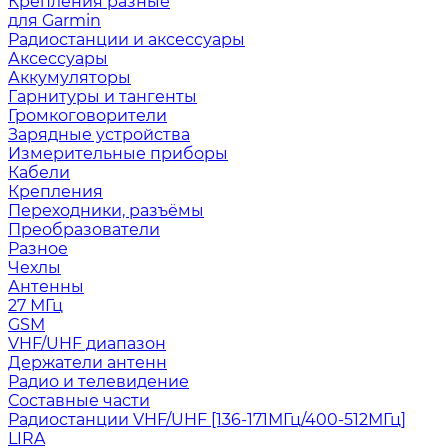
Крепления разные
для Garmin
Радиостанции и аксессуары
Аксессуары
Аккумуляторы
Гарнитуры и тангенты
Громкоговорители
Зарядные устройства
Измерительные приборы
Кабели
Крепления
Переходники, разъёмы
Преобразователи
Разное
Чехлы
Антенны
27 МГц
GSM
VHF/UHF диапазон
Держатели антенн
Радио и телевидение
Составные части
Радиостанции VHF/UHF [136-171МГц/400-512МГц]
LIRA