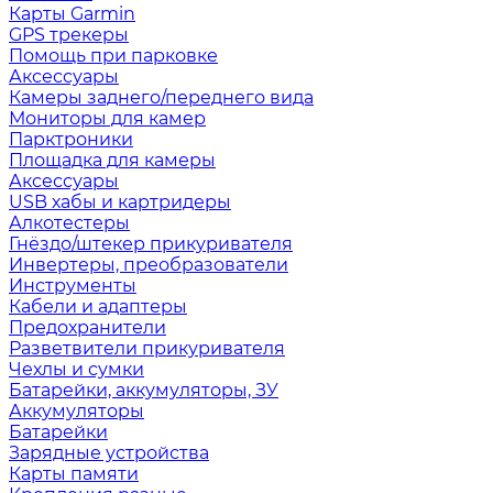
Карты Garmin
GPS трекеры
Помощь при парковке
Аксессуары
Камеры заднего/переднего вида
Мониторы для камер
Парктроники
Площадка для камеры
Аксессуары
USB хабы и картридеры
Алкотестеры
Гнёздо/штекер прикуривателя
Инвертеры, преобразователи
Инструменты
Кабели и адаптеры
Предохранители
Разветвители прикуривателя
Чехлы и сумки
Батарейки, аккумуляторы, ЗУ
Аккумуляторы
Батарейки
Зарядные устройства
Карты памяти