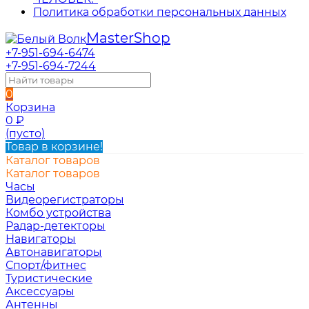
Политика обработки персональных данных
Master
Shop
+7-951-694-6474
+7-951-694-7244
0
Корзина
0
₽
(пусто)
Товар в корзине!
Каталог товаров
Каталог товаров
Часы
Видеорегистраторы
Комбо устройства
Радар-детекторы
Навигаторы
Автонавигаторы
Спорт/фитнес
Туристические
Аксессуары
Антенны