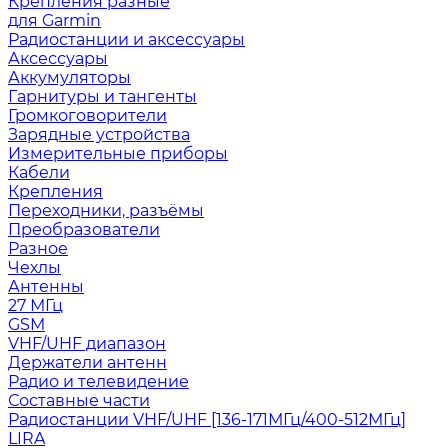
Крепления разные
для Garmin
Радиостанции и аксессуары
Аксессуары
Аккумуляторы
Гарнитуры и тангенты
Громкоговорители
Зарядные устройства
Измерительные приборы
Кабели
Крепления
Переходники, разъёмы
Преобразователи
Разное
Чехлы
Антенны
27 МГц
GSM
VHF/UHF диапазон
Держатели антенн
Радио и телевидение
Составные части
Радиостанции VHF/UHF [136-171МГц/400-512МГц]
LIRA