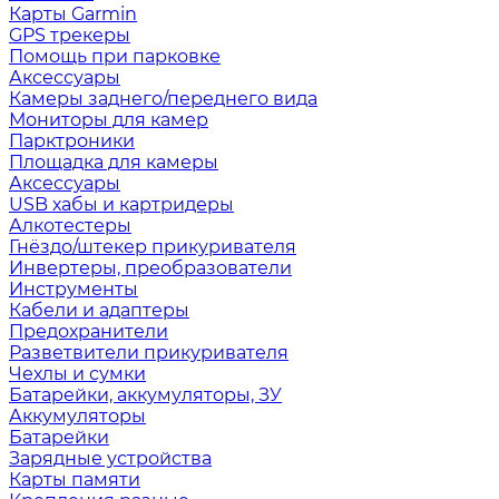
Карты Garmin
GPS трекеры
Помощь при парковке
Аксессуары
Камеры заднего/переднего вида
Мониторы для камер
Парктроники
Площадка для камеры
Аксессуары
USB хабы и картридеры
Алкотестеры
Гнёздо/штекер прикуривателя
Инвертеры, преобразователи
Инструменты
Кабели и адаптеры
Предохранители
Разветвители прикуривателя
Чехлы и сумки
Батарейки, аккумуляторы, ЗУ
Аккумуляторы
Батарейки
Зарядные устройства
Карты памяти