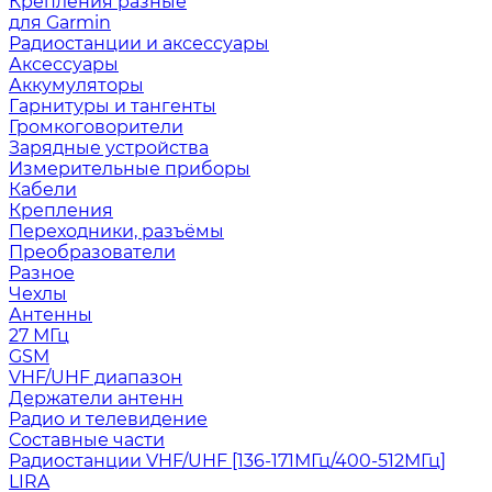
Крепления разные
для Garmin
Радиостанции и аксессуары
Аксессуары
Аккумуляторы
Гарнитуры и тангенты
Громкоговорители
Зарядные устройства
Измерительные приборы
Кабели
Крепления
Переходники, разъёмы
Преобразователи
Разное
Чехлы
Антенны
27 МГц
GSM
VHF/UHF диапазон
Держатели антенн
Радио и телевидение
Составные части
Радиостанции VHF/UHF [136-171МГц/400-512МГц]
LIRA