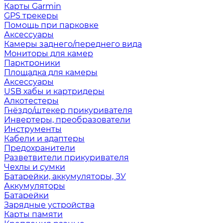
Карты Garmin
GPS трекеры
Помощь при парковке
Аксессуары
Камеры заднего/переднего вида
Мониторы для камер
Парктроники
Площадка для камеры
Аксессуары
USB хабы и картридеры
Алкотестеры
Гнёздо/штекер прикуривателя
Инвертеры, преобразователи
Инструменты
Кабели и адаптеры
Предохранители
Разветвители прикуривателя
Чехлы и сумки
Батарейки, аккумуляторы, ЗУ
Аккумуляторы
Батарейки
Зарядные устройства
Карты памяти