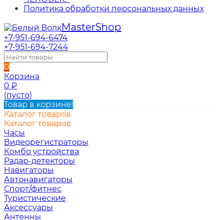
Политика обработки персональных данных
Master
Shop
+7-951-694-6474
+7-951-694-7244
0
Корзина
0
₽
(пусто)
Товар в корзине!
Каталог товаров
Каталог товаров
Часы
Видеорегистраторы
Комбо устройства
Радар-детекторы
Навигаторы
Автонавигаторы
Спорт/фитнес
Туристические
Аксессуары
Антенны