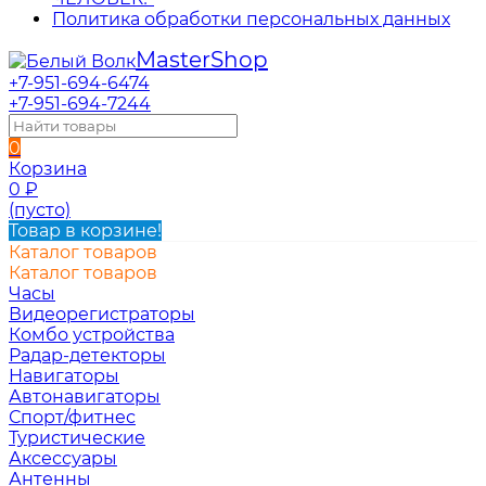
Политика обработки персональных данных
Master
Shop
+7-951-694-6474
+7-951-694-7244
0
Корзина
0
₽
(пусто)
Товар в корзине!
Каталог товаров
Каталог товаров
Часы
Видеорегистраторы
Комбо устройства
Радар-детекторы
Навигаторы
Автонавигаторы
Спорт/фитнес
Туристические
Аксессуары
Антенны