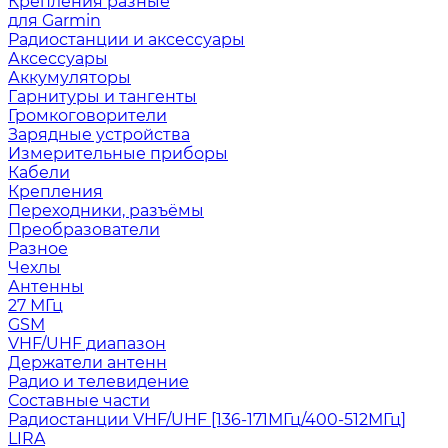
Крепления разные
для Garmin
Радиостанции и аксессуары
Аксессуары
Аккумуляторы
Гарнитуры и тангенты
Громкоговорители
Зарядные устройства
Измерительные приборы
Кабели
Крепления
Переходники, разъёмы
Преобразователи
Разное
Чехлы
Антенны
27 МГц
GSM
VHF/UHF диапазон
Держатели антенн
Радио и телевидение
Составные части
Радиостанции VHF/UHF [136-171МГц/400-512МГц]
LIRA